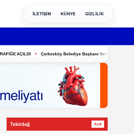
İLETİŞİM
KÜNYE
GİZLİLİK
•
E AÇILDI
Çerkezköy Belediye Başkanı Vahap Akay CHP’den İst
Tekirdağ
Açık