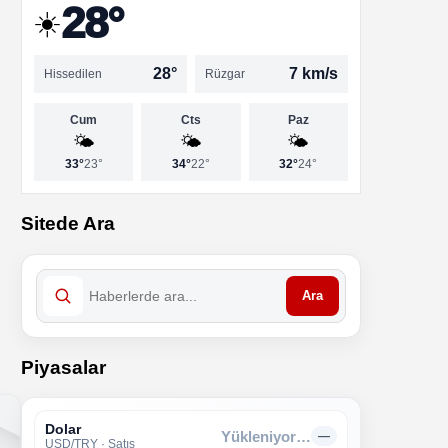
28°
☀️
28°
7 km/s
Hissedilen
Rüzgar
Cum
Cts
Paz
🌤️
🌤️
🌤️
33°
23°
34°
22°
32°
24°
Sitede Ara
Ara
Piyasalar
Dolar
Yükleniyor…
—
USD/TRY · Satış