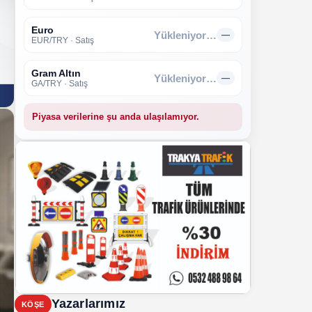
Euro
Yükleniyor…
—
EUR/TRY · Satış
Gram Altın
Yükleniyor…
—
GA/TRY · Satış
Piyasa verilerine şu anda ulaşılamıyor.
Yazarlarımız
KÖŞE