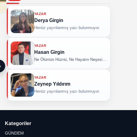
YAZAR
Derya Girgin
Henüz yayınlanmış yazı bulunmuyor.
YAZAR
Hasan Girgin
Ne Ölümün Hüznü, Ne Hayatın Neşesi…
❯
YAZAR
Zeynep Yıldırım
Henüz yayınlanmış yazı bulunmuyor.
Kategoriler
GÜNDEM