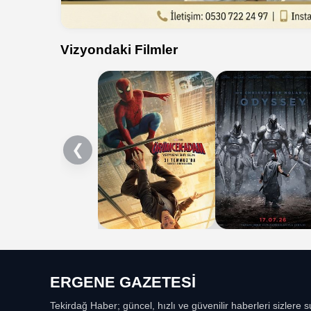
Vizyondaki Filmler
❮
ERGENE GAZETESİ
Tekirdağ Haber; güncel, hızlı ve güvenilir haberleri sizlere s