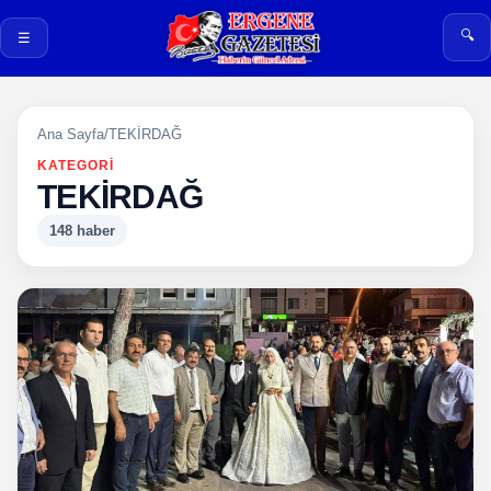
🔍
☰
Ana Sayfa
/
TEKİRDAĞ
KATEGORI
TEKİRDAĞ
148 haber