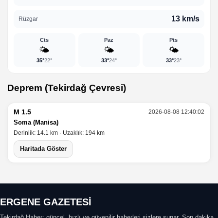
13 km/s
Rüzgar
Cts
Paz
Pts
🌤️
🌤️
🌤️
35°
22°
33°
24°
33°
23°
Deprem (Tekirdağ Çevresi)
M 1.5
2026-08-08 12:40:02
Soma (Manisa)
Derinlik: 14.1 km · Uzaklık: 194 km
Haritada Göster
ERGENE GAZETESİ
Tekirdağ Haber; güncel, hızlı ve güvenilir haberleri sizlere sunar. Son dakika