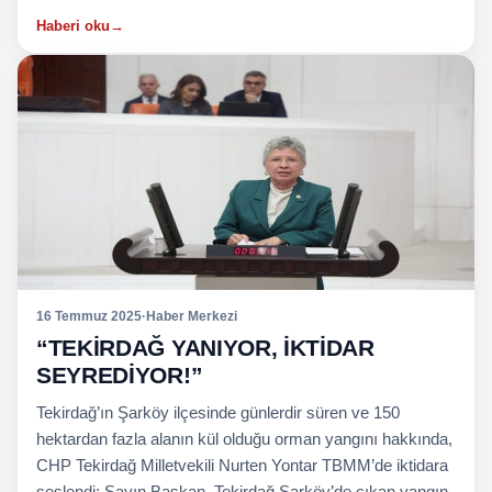
Haberi oku
→
16 Temmuz 2025
·
Haber Merkezi
“TEKİRDAĞ YANIYOR, İKTİDAR
SEYREDİYOR!”
Tekirdağ’ın Şarköy ilçesinde günlerdir süren ve 150
hektardan fazla alanın kül olduğu orman yangını hakkında,
CHP Tekirdağ Milletvekili Nurten Yontar TBMM’de iktidara
seslendi: Sayın Başkan, Tekirdağ Şarköy’de çıkan yangın