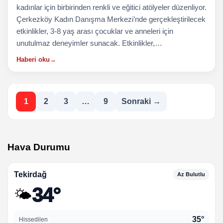
kadınlar için birbirinden renkli ve eğitici atölyeler düzenliyor.
Çerkezköy Kadın Danışma Merkezi’nde gerçekleştirilecek
etkinlikler, 3-8 yaş arası çocuklar ve anneleri için
unutulmaz deneyimler sunacak. Etkinlikler,…
Haberi oku
→
Yazı
1
2
3
…
9
Sonraki →
sayfalaması
Hava Durumu
Tekirdağ
Az Bulutlu
34°
🌤️
35°
Hissedilen