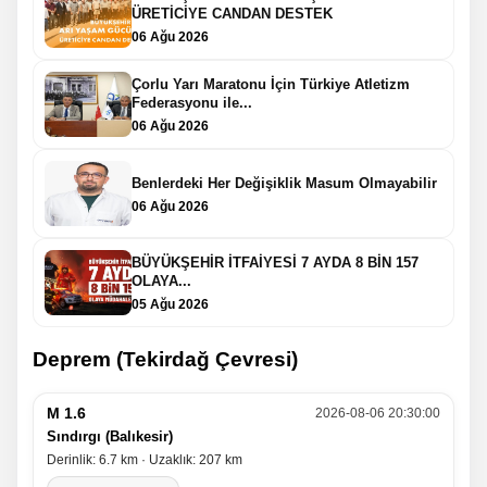
ÜRETİCİYE CANDAN DESTEK
06 Ağu 2026
Çorlu Yarı Maratonu İçin Türkiye Atletizm
Federasyonu ile...
06 Ağu 2026
Benlerdeki Her Değişiklik Masum Olmayabilir
06 Ağu 2026
BÜYÜKŞEHİR İTFAİYESİ 7 AYDA 8 BİN 157
OLAYA...
05 Ağu 2026
Deprem (Tekirdağ Çevresi)
M 1.6
2026-08-06 20:30:00
Sındırgı (Balıkesir)
Derinlik: 6.7 km · Uzaklık: 207 km