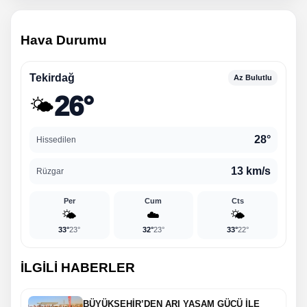
Hava Durumu
Tekirdağ
Az Bulutlu
26°
🌤️
28°
Hissedilen
13 km/s
Rüzgar
Per
Cum
Cts
🌤️
☁️
🌤️
33°
23°
32°
23°
33°
22°
İLGİLİ HABERLER
BÜYÜKŞEHİR’DEN ARI YAŞAM GÜCÜ İLE