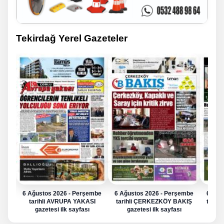
Tekirdağ Yerel Gazeteler
6 Ağustos 2026 - Perşembe
6 Ağustos 2026 - Perşembe
6 Ağu
tarihli AVRUPA YAKASI
tarihli ÇERKEZKÖY BAKIŞ
tarih
gazetesi ilk sayfası
gazetesi ilk sayfası
g