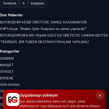
Facebook
X
Instagram
Son Haberler
BÜYÜKŞEHİR KENDİ ÜRETİYOR, SAHİLE KAZANDIRIYOR
CHP’li Avşar; “Modern Şehir Stadyumu ne zaman yapılacak?”
BÜYÜKŞEHİR’DEN ARI YAŞAM GÜCÜ İLE ÜRETİCİYE CANDAN DESTEK
‘TEKİRDAĞ, BİR TURİZM DESTİNASYON ALANI YAPILMALI’
Kategoriler
GÜNDEM
MANŞET
SİYASET
ERGENE
SON DAKİKA
TEKİRDAĞ
×
Uygulamayı yükleyin
Kültür Sanat
Son dakika haberlerine daha hızlı ulaşın, siteyi
SPOR
telefonunuzun veya bilgisayarınızın ana ekranına ekleyin.