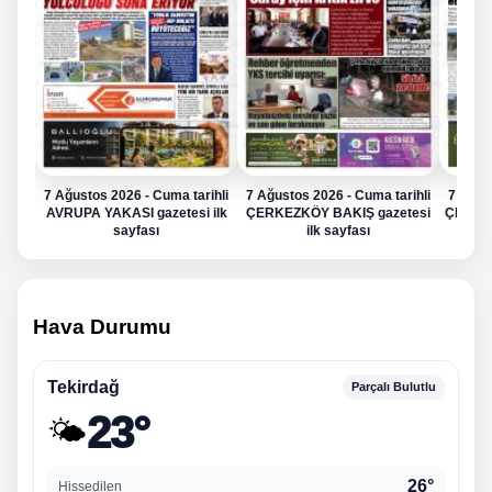
7 Ağustos 2026 - Cuma tarihli
7 Ağustos 2026 - Cuma tarihli
7 Ağus
AVRUPA YAKASI gazetesi ilk
ÇERKEZKÖY BAKIŞ gazetesi
ÇERKE
sayfası
ilk sayfası
Hava Durumu
Tekirdağ
Parçalı Bulutlu
23°
🌤️
26°
Hissedilen