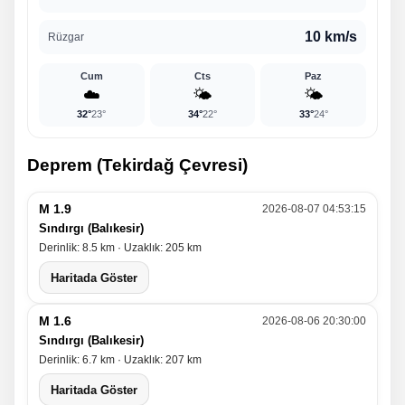
10 km/s
Rüzgar
Cum
Cts
Paz
☁️
🌤️
🌤️
32°
23°
34°
22°
33°
24°
Deprem (Tekirdağ Çevresi)
M 1.9
2026-08-07 04:53:15
Sındırgı (Balıkesir)
Derinlik: 8.5 km · Uzaklık: 205 km
Haritada Göster
M 1.6
2026-08-06 20:30:00
Sındırgı (Balıkesir)
Derinlik: 6.7 km · Uzaklık: 207 km
Haritada Göster