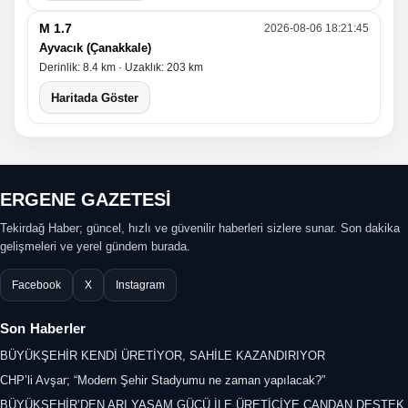
M 1.7
2026-08-06 18:21:45
Ayvacık (Çanakkale)
Derinlik: 8.4 km · Uzaklık: 203 km
Haritada Göster
ERGENE GAZETESİ
Tekirdağ Haber; güncel, hızlı ve güvenilir haberleri sizlere sunar. Son dakika
gelişmeleri ve yerel gündem burada.
Facebook
X
Instagram
Son Haberler
BÜYÜKŞEHİR KENDİ ÜRETİYOR, SAHİLE KAZANDIRIYOR
CHP’li Avşar; “Modern Şehir Stadyumu ne zaman yapılacak?”
BÜYÜKŞEHİR’DEN ARI YAŞAM GÜCÜ İLE ÜRETİCİYE CANDAN DESTEK