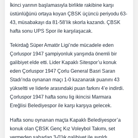
İkinci yarının başlamasıyla birlikte rakibine karşı
üstünlüğünü ortaya koyan ÇBSK üçüncü periyodu 63-
43, müsabakayı da 81-58’lik skorla kazandı. ÇBSK
hafta sonu UPS Spor ile karşılaşacak.
Tekirdağ Süper Amatör Ligi’nde mücadele eden
Çorluspor 1947 şampiyonluk yarışında önemli bir
galibiyet elde etti. Lider Kapaklı Sitespor’u konuk
eden Çorluspor 1947 Çorlu General Basri Saran
Stadı’nda oynanan maçı 1-0 kazanarak puanını 43
yükseltti ve liderle arasındaki puan farkını 4’e indirdi.
Çorluspor 1947 hafta sonu lig ikincisi Marmara
Ereğlisi Belediyespor ile karşı karşıya gelecek.
Hafta sonu oynanan maçta Kapaklı Belediyespor’a
konuk olan ÇBSK Genç Kız Voleybol Takımı, set
vermeden sahadan 3-0’lık galibiyet ile ayrıldı.