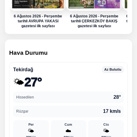
6 Ağustos 2026 - Perşembe
6 Ağustos 2026 - Perşembe
6 Ağu
tarihli AVRUPA YAKASI
tarihli ÇERKEZKÖY BAKIŞ
tarih
gazetesi ilk sayfası
gazetesi ilk sayfası
g
Hava Durumu
Tekirdağ
Az Bulutlu
27°
🌤️
28°
Hissedilen
17 km/s
Rüzgar
Per
Cum
Cts
🌤️
☁️
🌤️