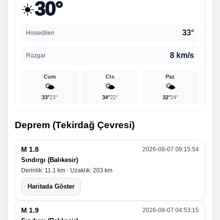
30°
☀️
33°
Hissedilen
8 km/s
Rüzgar
Cum
Cts
Paz
🌤️
🌤️
🌤️
33°
23°
34°
22°
32°
24°
Deprem (Tekirdağ Çevresi)
M 1.8
2026-08-07 09:15:54
Sındırgı (Balıkesir)
Derinlik: 11.1 km · Uzaklık: 203 km
Haritada Göster
M 1.9
2026-08-07 04:53:15