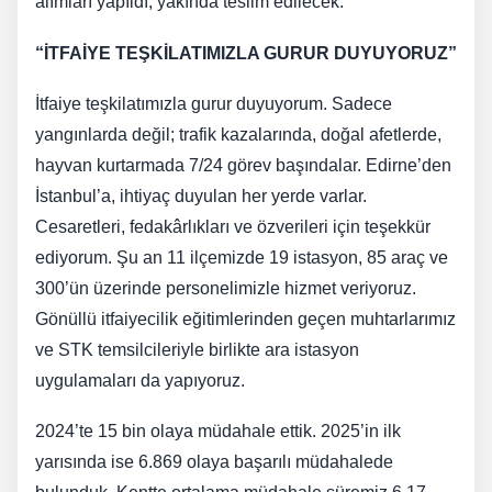
alımları yapıldı, yakında teslim edilecek.
“İTFAİYE TEŞKİLATIMIZLA GURUR DUYUYORUZ”
İtfaiye teşkilatımızla gurur duyuyorum. Sadece
yangınlarda değil; trafik kazalarında, doğal afetlerde,
hayvan kurtarmada 7/24 görev başındalar. Edirne’den
İstanbul’a, ihtiyaç duyulan her yerde varlar.
Cesaretleri, fedakârlıkları ve özverileri için teşekkür
ediyorum. Şu an 11 ilçemizde 19 istasyon, 85 araç ve
300’ün üzerinde personelimizle hizmet veriyoruz.
Gönüllü itfaiyecilik eğitimlerinden geçen muhtarlarımız
ve STK temsilcileriyle birlikte ara istasyon
uygulamaları da yapıyoruz.
2024’te 15 bin olaya müdahale ettik. 2025’in ilk
yarısında ise 6.869 olaya başarılı müdahalede