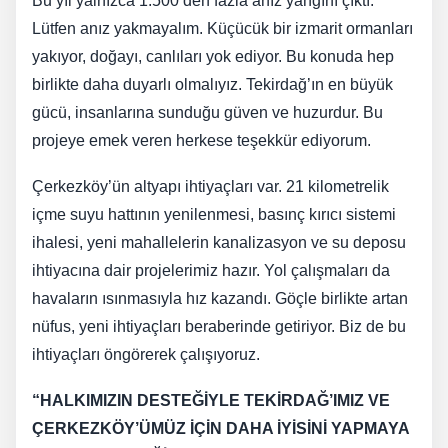
Bu yıl yalnızca 1.500’den fazla anız yangını çıktı.
Lütfen anız yakmayalım. Küçücük bir izmarit ormanları
yakıyor, doğayı, canlıları yok ediyor. Bu konuda hep
birlikte daha duyarlı olmalıyız. Tekirdağ’ın en büyük
gücü, insanlarına sunduğu güven ve huzurdur. Bu
projeye emek veren herkese teşekkür ediyorum.
Çerkezköy’ün altyapı ihtiyaçları var. 21 kilometrelik
içme suyu hattının yenilenmesi, basınç kırıcı sistemi
ihalesi, yeni mahallelerin kanalizasyon ve su deposu
ihtiyacına dair projelerimiz hazır. Yol çalışmaları da
havaların ısınmasıyla hız kazandı. Göçle birlikte artan
nüfus, yeni ihtiyaçları beraberinde getiriyor. Biz de bu
ihtiyaçları öngörerek çalışıyoruz.
“HALKIMIZIN DESTEĞİYLE TEKİRDAĞ’IMIZ VE
ÇERKEZKÖY’ÜMÜZ İÇİN DAHA İYİSİNİ YAPMAYA