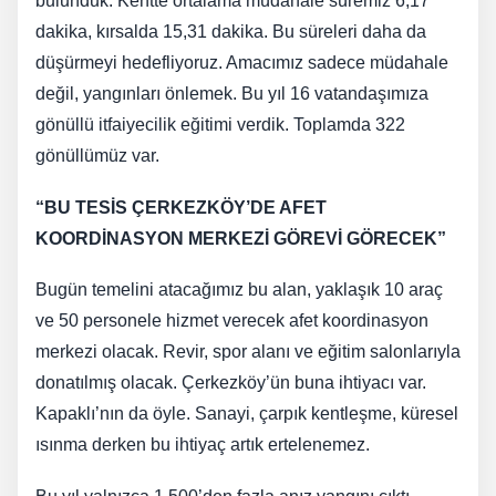
bulunduk. Kentte ortalama müdahale süremiz 6,17
dakika, kırsalda 15,31 dakika. Bu süreleri daha da
düşürmeyi hedefliyoruz. Amacımız sadece müdahale
değil, yangınları önlemek. Bu yıl 16 vatandaşımıza
gönüllü itfaiyecilik eğitimi verdik. Toplamda 322
gönüllümüz var.
“BU TESİS ÇERKEZKÖY’DE AFET
KOORDİNASYON MERKEZİ GÖREVİ GÖRECEK”
Bugün temelini atacağımız bu alan, yaklaşık 10 araç
ve 50 personele hizmet verecek afet koordinasyon
merkezi olacak. Revir, spor alanı ve eğitim salonlarıyla
donatılmış olacak. Çerkezköy’ün buna ihtiyacı var.
Kapaklı’nın da öyle. Sanayi, çarpık kentleşme, küresel
ısınma derken bu ihtiyaç artık ertelenemez.