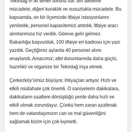
Tekirdağ’ın iki temel sorunu var: biri afetlerle
mücadele, diğeri kuraklık ve susuzlukla mücadele. Bu
kapsamda, on bir ilçemizde itfaiye istasyonlarını
yeniledik, personel kapasitemizi artırdık. İtfaiye aracı
alımlarımıza hız verdik. Göreve gelir gelmez
Bakanlığa başvurduk, 100 itfaiye eri kadrosu için yazı
yazdık. Geçtiğimiz aylarda 40 personel alımı
onaylandı. Amacımız; afet durumlarında daha güçlü,
hazırlıklı ve organize bir Tekirdağ inşa etmek.
Çerkezköy’ümüz büyüyor, ihtiyaçları artıyor. Hızlı ve
etkili müdahale çok önemli. O saniyelerin dakikalara,
dakikaların saatlere dönüştüğü yerde daha hızlı ve
etkili olmak zorundayız. Çünkü hem zararı azaltmak
hem de vatandaşımızın can ve mal güvenliğini
sağlamak bizim için çok kıymetli.