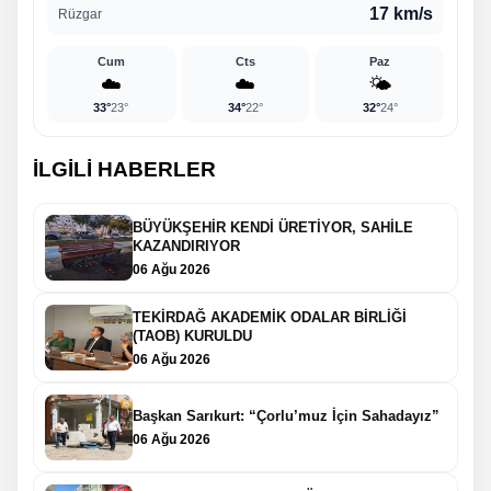
17 km/s
Rüzgar
Cum
Cts
Paz
☁️
☁️
🌤️
33°
23°
34°
22°
32°
24°
İLGİLİ HABERLER
BÜYÜKŞEHİR KENDİ ÜRETİYOR, SAHİLE
KAZANDIRIYOR
06 Ağu 2026
TEKİRDAĞ AKADEMİK ODALAR BİRLİĞİ
(TAOB) KURULDU
06 Ağu 2026
Başkan Sarıkurt: “Çorlu’muz İçin Sahadayız”
06 Ağu 2026