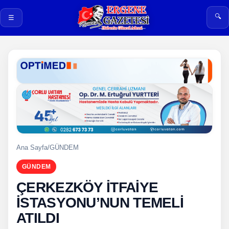
🔍
☰
Ana Sayfa
/
GÜNDEM
GÜNDEM
ÇERKEZKÖY İTFAİYE
İSTASYONU’NUN TEMELİ
ATILDI