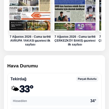
7 Ağustos 2026 - Cuma tarihli
7 Ağustos 2026 - Cuma tarihli
7 Ağus
AVRUPA YAKASI gazetesi ilk
ÇERKEZKÖY BAKIŞ gazetesi
ÇERKE
sayfası
ilk sayfası
Hava Durumu
Tekirdağ
Parçalı Bulutlu
33°
🌤️
34°
Hissedilen