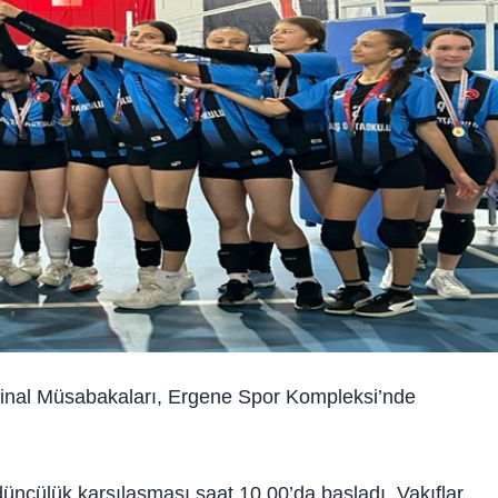
 Final Müsabakaları, Ergene Spor Kompleksi’nde
ncülük karşılaşması saat 10.00’da başladı. Vakıflar