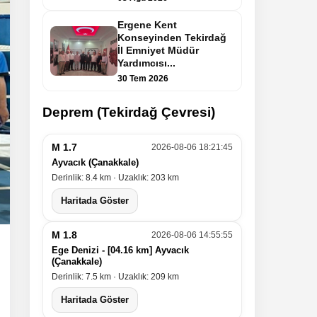
Ergene Kent
Konseyinden Tekirdağ
İl Emniyet Müdür
Yardımcısı...
30 Tem 2026
Deprem (Tekirdağ Çevresi)
M 1.7
2026-08-06 18:21:45
Ayvacık (Çanakkale)
Derinlik: 8.4 km · Uzaklık: 203 km
Haritada Göster
M 1.8
2026-08-06 14:55:55
Ege Denizi - [04.16 km] Ayvacık
(Çanakkale)
Derinlik: 7.5 km · Uzaklık: 209 km
Haritada Göster