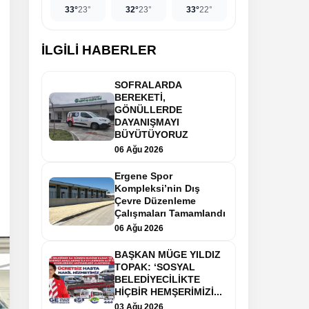
33°
23°
32°
23°
33°
22°
İLGİLİ HABERLER
SOFRALARDA
BEREKETİ,
GÖNÜLLERDE
DAYANIŞMAYI
BÜYÜTÜYORUZ
06 Ağu 2026
Ergene Spor
Kompleksi’nin Dış
Çevre Düzenleme
Çalışmaları Tamamlandı
06 Ağu 2026
BAŞKAN MÜGE YILDIZ
TOPAK: ‘SOSYAL
BELEDİYECİLİKTE
HİÇBİR HEMŞERİMİZİ...
03 Ağu 2026