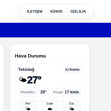
İLETİŞİM
KÜNYE
GİZLİLİK
Hava Durumu
Tekirdağ
Az Bulutlu
27°
🌤️
28°
17 km/s
Hissedilen
Rüzgar
Per
Cum
Cts
🌤️
☁️
🌤️