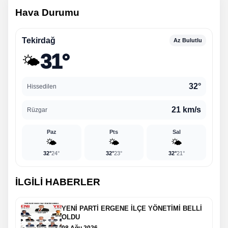
Hava Durumu
Tekirdağ
Az Bulutlu
31°
🌤️
32°
Hissedilen
21 km/s
Rüzgar
Paz
Pts
Sal
🌤️
🌤️
🌤️
32°
24°
32°
23°
32°
21°
İLGİLİ HABERLER
YENİ PARTİ ERGENE İLÇE YÖNETİMİ BELLİ
OLDU