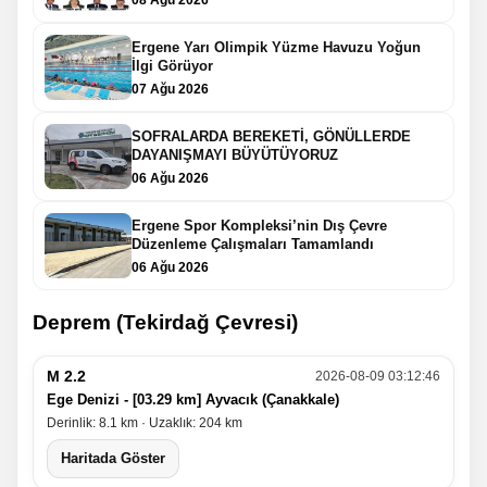
08 Ağu 2026
Ergene Yarı Olimpik Yüzme Havuzu Yoğun
İlgi Görüyor
07 Ağu 2026
SOFRALARDA BEREKETİ, GÖNÜLLERDE
DAYANIŞMAYI BÜYÜTÜYORUZ
06 Ağu 2026
Ergene Spor Kompleksi’nin Dış Çevre
Düzenleme Çalışmaları Tamamlandı
06 Ağu 2026
Deprem (Tekirdağ Çevresi)
M 2.2
2026-08-09 03:12:46
Ege Denizi - [03.29 km] Ayvacık (Çanakkale)
Derinlik: 8.1 km · Uzaklık: 204 km
Haritada Göster