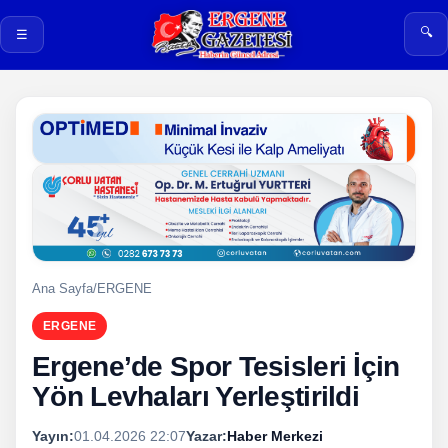
🔍
☰
Ana Sayfa
/
ERGENE
ERGENE
Ergene’de Spor Tesisleri İçin
Yön Levhaları Yerleştirildi
Yayın:
01.04.2026 22:07
Yazar:
Haber Merkezi