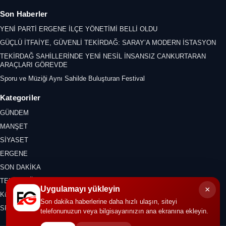
Son Haberler
YENİ PARTİ ERGENE İLÇE YÖNETİMİ BELLİ OLDU
GÜÇLÜ İTFAİYE, GÜVENLİ TEKİRDAĞ: SARAY’A MODERN İSTASYON
TEKİRDAĞ SAHİLLERİNDE YENİ NESİL İNSANSIZ CANKURTARAN
ARAÇLARI GÖREVDE
Sporu ve Müziği Aynı Sahilde Buluşturan Festival
Kategoriler
GÜNDEM
MANŞET
SİYASET
ERGENE
SON DAKİKA
TEKİRDAĞ
×
Uygulamayı yükleyin
Kültür Sanat
Son dakika haberlerine daha hızlı ulaşın, siteyi
SPOR
telefonunuzun veya bilgisayarınızın ana ekranına ekleyin.