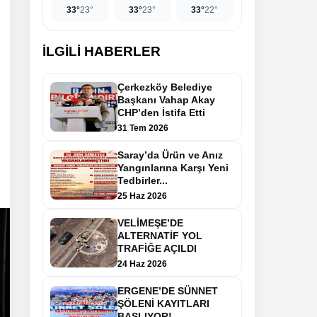
33°
23°
33°
23°
33°
22°
İLGİLİ HABERLER
Çerkezköy Belediye
Başkanı Vahap Akay
CHP’den İstifa Etti
31 Tem 2026
Saray’da Ürün ve Anız
Yangınlarına Karşı Yeni
Tedbirler...
25 Haz 2026
VELİMEŞE’DE
ALTERNATİF YOL
TRAFİĞE AÇILDI
24 Haz 2026
ERGENE’DE SÜNNET
ŞÖLENİ KAYITLARI
BAŞLIYOR!