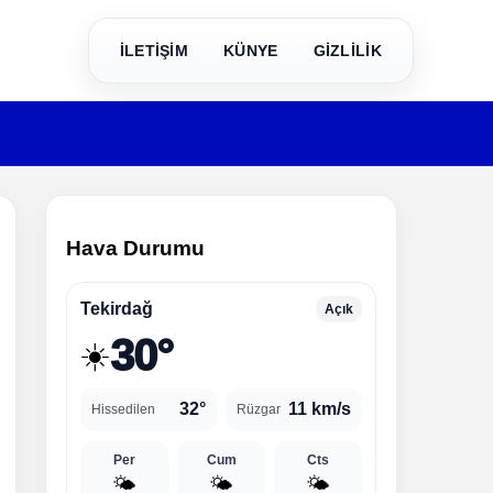
İLETİŞİM
KÜNYE
GİZLİLİK
Hava Durumu
Tekirdağ
Açık
30°
☀️
32°
11 km/s
Hissedilen
Rüzgar
Per
Cum
Cts
🌤️
🌤️
🌤️