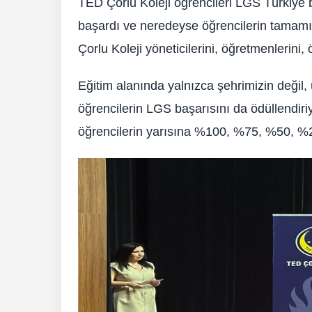
TED Çorlu Koleji öğrencileri LGS Türkiye bi
başardı ve neredeyse öğrencilerin tamamı %
Çorlu Koleji yöneticilerini, öğretmenlerini, ö
Eğitim alanında yalnızca şehrimizin değil
öğrencilerin LGS başarısını da ödüllendiri
öğrencilerin yarısına %100, %75, %50, %25