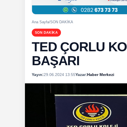
Ana Sayfa
/
SON DAKİKA
SON DAKİKA
TED ÇORLU KO
BAŞARI
Yayın:
29.06.2024 13:55
Yazar:
Haber Merkezi