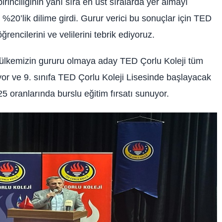
rinciliğinin yanı sıra en üst sıralarda yer almayı
20’lik dilime girdi. Gurur verici bu sonuçlar için TED
ğrencilerini ve velilerini tebrik ediyoruz.
, ülkemizin gururu olmaya aday TED Çorlu Koleji tüm
yor ve 9. sınıfa TED Çorlu Koleji Lisesinde başlayacak
 oranlarında burslu eğitim fırsatı sunuyor.