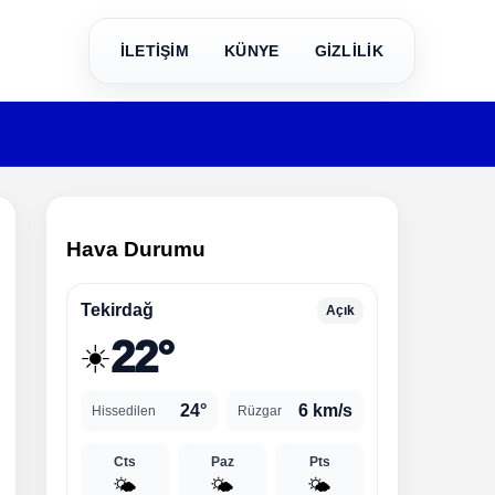
İLETİŞİM
KÜNYE
GİZLİLİK
Hava Durumu
Tekirdağ
Açık
22°
☀️
24°
6 km/s
Hissedilen
Rüzgar
Cts
Paz
Pts
🌤️
🌤️
🌤️