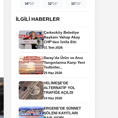
34°
22°
32°
24°
32°
23°
İLGİLİ HABERLER
Çerkezköy Belediye
Başkanı Vahap Akay
CHP’den İstifa Etti
31 Tem 2026
Saray’da Ürün ve Anız
Yangınlarına Karşı Yeni
Tedbirler...
25 Haz 2026
VELİMEŞE’DE
ALTERNATİF YOL
TRAFİĞE AÇILDI
24 Haz 2026
ERGENE’DE SÜNNET
ŞÖLENİ KAYITLARI
BAŞLIYOR!