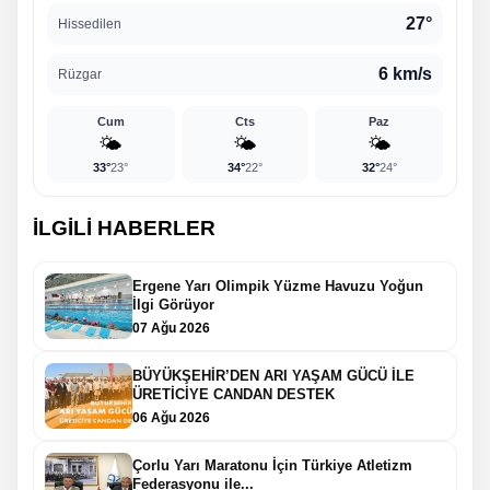
27°
Hissedilen
6 km/s
Rüzgar
Cum
Cts
Paz
🌤️
🌤️
🌤️
33°
23°
34°
22°
32°
24°
İLGİLİ HABERLER
Ergene Yarı Olimpik Yüzme Havuzu Yoğun
İlgi Görüyor
07 Ağu 2026
BÜYÜKŞEHİR’DEN ARI YAŞAM GÜCÜ İLE
ÜRETİCİYE CANDAN DESTEK
06 Ağu 2026
Çorlu Yarı Maratonu İçin Türkiye Atletizm
Federasyonu ile...