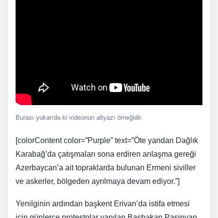
Burası yukarıda ki videonun altyazı örneğidir.
[colorContent color=”Purple” text=”Öte yandan Dağlık
Karabağ’da çatışmaları sona erdiren anlaşma gereği
Azerbaycan’a ait topraklarda bulunan Ermeni siviller
ve askerler, bölgeden ayrılmaya devam ediyor.”]
Yenilginin ardından başkent Erivan’da istifa etmesi
için günlerce protestolar yapılan Başbakan Paşinyan