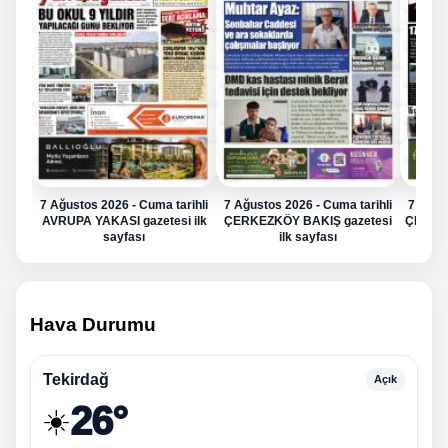
7 Ağustos 2026 - Cuma tarihli
7 Ağustos 2026 - Cuma tarihli
7 Ağus
AVRUPA YAKASI gazetesi ilk
ÇERKEZKÖY BAKIŞ gazetesi
ÇERKE
sayfası
ilk sayfası
Hava Durumu
Tekirdağ
Açık
26°
☀️