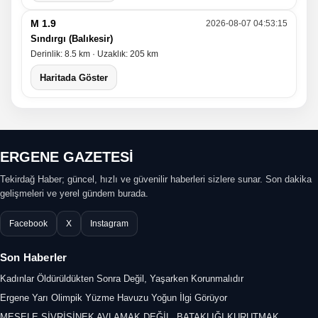
M 1.9
2026-08-07 04:53:15
Sındırgı (Balıkesir)
Derinlik: 8.5 km · Uzaklık: 205 km
Haritada Göster
ERGENE GAZETESİ
Tekirdağ Haber; güncel, hızlı ve güvenilir haberleri sizlere sunar. Son dakika
gelişmeleri ve yerel gündem burada.
Facebook
X
Instagram
Son Haberler
Kadınlar Öldürüldükten Sonra Değil, Yaşarken Korunmalıdır
Ergene Yarı Olimpik Yüzme Havuzu Yoğun İlgi Görüyor
MESELE SİVRİSİNEK AVLAMAK DEĞİL, BATAKLIĞI KURUTMAK