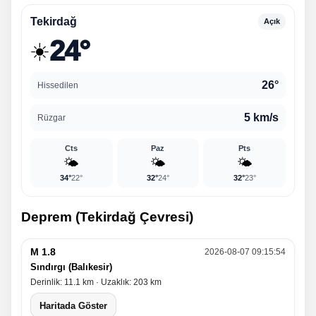
Tekirdağ
Açık
24°
☀️
26°
Hissedilen
5 km/s
Rüzgar
Cts
Paz
Pts
🌤️
🌤️
🌤️
34°
22°
32°
24°
32°
23°
Deprem (Tekirdağ Çevresi)
M 1.8
2026-08-07 09:15:54
Sındırgı (Balıkesir)
Derinlik: 11.1 km · Uzaklık: 203 km
Haritada Göster