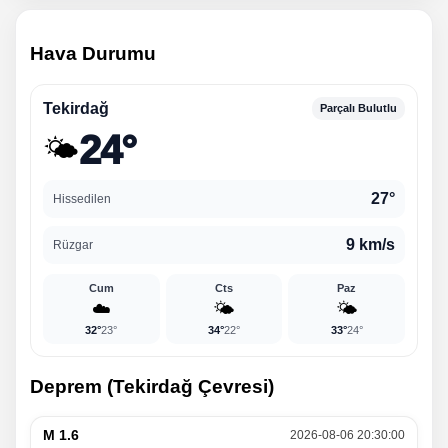
Hava Durumu
Tekirdağ
Parçalı Bulutlu
24°
🌤️
27°
Hissedilen
9 km/s
Rüzgar
Cum
Cts
Paz
☁️
🌤️
🌤️
32°
23°
34°
22°
33°
24°
Deprem (Tekirdağ Çevresi)
M 1.6
2026-08-06 20:30:00