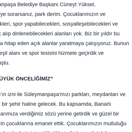
manpaşa Belediye Başkanı Cüneyt Yüksel,
ye sorarsanız, park derim. Çocuklarımızın ve
eri, spor yapabilecekleri, sosyalleşebilecekleri ve
k alıp dinlenebilecekleri alanları yok. Biz bir yıldır bu
aşa hitap eden açık alanlar yaratmaya çalışıyoruz. Bunun
şil alanı ve spor tesisini hizmete geçirdik ve
uştu.
ÜYÜK ÖNCELİĞİMİZ”
’ın izni ile Süleymanpaşa’mızı parkları, meydanları ve
ir bir şehir haline gelecek. Bu kapsamda, Banarlı
rımıza verdiğimiz sözü yerine getirdik ve güzel bir
n çocuklarına emanet ettik. Çocuklarımızın mutluluğu