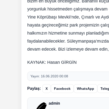
bizim en büyük önceliğimiz. Banarlılı küçü
yorgunluk hissetmeden çalışmaya devam e
Yine Köprübaşı Mevkii’nde, Çınarlı ve Ayd
hayata geçireceğimiz park projemizin çalı
halkımızın hizmetine sunmayı planladığımı
faydalanabilecekler. Süleymanpaşa’mızda 
devam edecek. Bizi izlemeye devam edin,”
KAYNAK: Hasan GİRGİN
Yayın:
16.06.2020 00:08
Paylaş:
X
Facebook
WhatsApp
Tele
admin