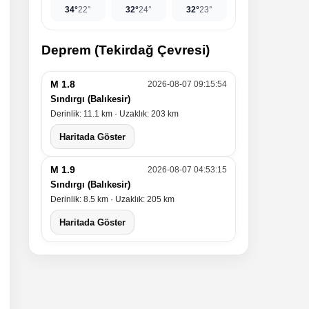
34°
22°
32°
24°
32°
23°
Deprem (Tekirdağ Çevresi)
M 1.8
2026-08-07 09:15:54
Sındırgı (Balıkesir)
Derinlik: 11.1 km · Uzaklık: 203 km
Haritada Göster
M 1.9
2026-08-07 04:53:15
Sındırgı (Balıkesir)
Derinlik: 8.5 km · Uzaklık: 205 km
Haritada Göster