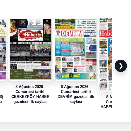
❯
-
8 Ağustos 2026 -
8 Ağustos 2026 -
i
Cumartesi tarihli
Cumartesi tarihli
IŞ
ÇERKEZKÖY HABER
DEVRİM gazetesi ilk
8 Ağustos 202
sı
gazetesi ilk sayfası
sayfası
Cumartesi tari
HABER TRAK gaz
ilk sayfası