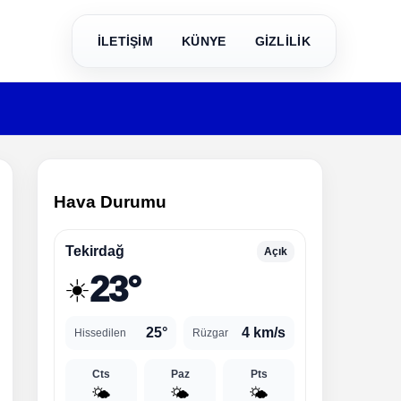
İLETİŞİM
KÜNYE
GİZLİLİK
Hava Durumu
Tekirdağ
Açık
23°
☀️
25°
4 km/s
Hissedilen
Rüzgar
Cts
Paz
Pts
🌤️
🌤️
🌤️