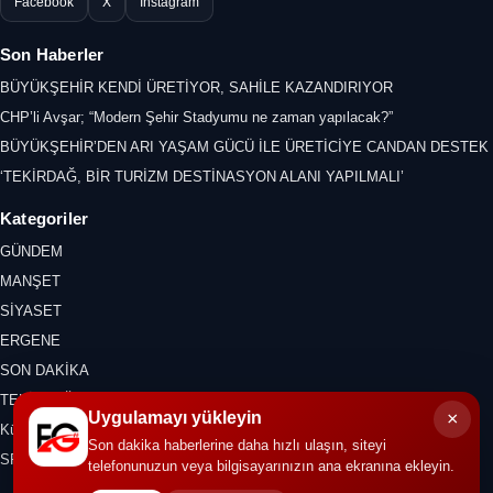
Facebook
X
Instagram
Son Haberler
BÜYÜKŞEHİR KENDİ ÜRETİYOR, SAHİLE KAZANDIRIYOR
CHP’li Avşar; “Modern Şehir Stadyumu ne zaman yapılacak?”
BÜYÜKŞEHİR’DEN ARI YAŞAM GÜCÜ İLE ÜRETİCİYE CANDAN DESTEK
‘TEKİRDAĞ, BİR TURİZM DESTİNASYON ALANI YAPILMALI’
Kategoriler
GÜNDEM
MANŞET
SİYASET
ERGENE
SON DAKİKA
TEKİRDAĞ
×
Uygulamayı yükleyin
Kültür Sanat
Son dakika haberlerine daha hızlı ulaşın, siteyi
SPOR
telefonunuzun veya bilgisayarınızın ana ekranına ekleyin.