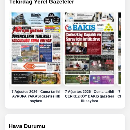
Tekirdağ Yerel Gazeteler
7 Ağustos 2026 - Cuma tarihli
7 Ağustos 2026 - Cuma tarihli
7 Ağus
AVRUPA YAKASI gazetesi ilk
ÇERKEZKÖY BAKIŞ gazetesi
ÇERKE
sayfası
ilk sayfası
Hava Durumu