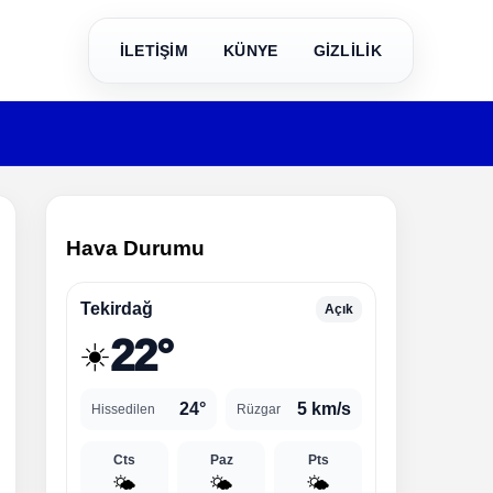
İLETİŞİM
KÜNYE
GİZLİLİK
Hava Durumu
Tekirdağ
Açık
22°
☀️
24°
5 km/s
Hissedilen
Rüzgar
Cts
Paz
Pts
🌤️
🌤️
🌤️