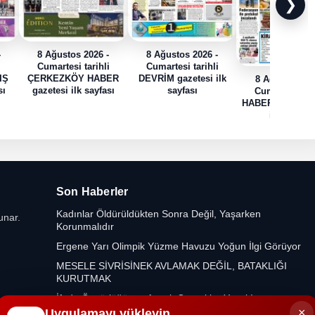
❯
-
8 Ağustos 2026 -
8 Ağustos 2026 -
i
Cumartesi tarihli
Cumartesi tarihli
IŞ
ÇERKEZKÖY HABER
DEVRİM gazetesi ilk
8 Ağustos 202
sı
gazetesi ilk sayfası
sayfası
Cumartesi tari
HABER TRAK gaz
ilk sayfası
Son Haberler
Kadınlar Öldürüldükten Sonra Değil, Yaşarken
unar.
Korunmalıdır
Ergene Yarı Olimpik Yüzme Havuzu Yoğun İlgi Görüyor
MESELE SİVRİSİNEK AVLAMAK DEĞİL, BATAKLIĞI
KURUTMAK
İfade Özgürlüğü var Ancak Gerçekler Yasak!
×
Uygulamayı yükleyin