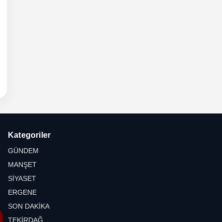
6 -
hli
etesi
Kategoriler
GÜNDEM
MANŞET
SİYASET
ERGENE
SON DAKİKA
TEKİRDAĞ