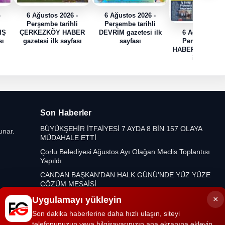
-
6 Ağustos 2026 -
6 Ağustos 2026 -
i
Perşembe tarihli
Perşembe tarihli
IŞ
ÇERKEZKÖY HABER
DEVRİM gazetesi ilk
6 Ağustos 202
sı
gazetesi ilk sayfası
sayfası
Perşembe tari
HABER TRAK gaz
ilk sayfası
Son Haberler
BÜYÜKŞEHİR İTFAİYESİ 7 AYDA 8 BİN 157 OLAYA
unar.
MÜDAHALE ETTİ
Çorlu Belediyesi Ağustos Ayı Olağan Meclis Toplantısı
Yapıldı
CANDAN BAŞKAN’DAN HALK GÜNÜ’NDE YÜZ YÜZE
ÇÖZÜM MESAİSİ
Başkan İsmail Kaya: Ormanlarımızı Korumak
×
Uygulamayı yükleyin
Geleceğimizi Korumaktır
Son dakika haberlerine daha hızlı ulaşın, siteyi
telefonunuzun veya bilgisayarınızın ana ekranına ekleyin.