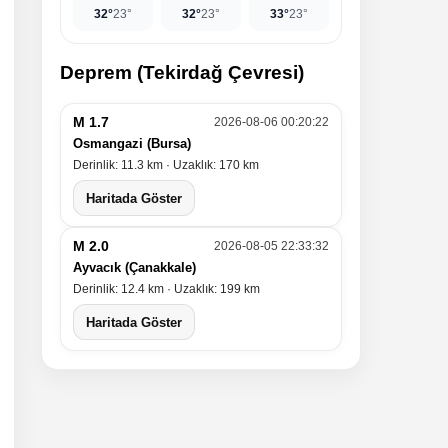
32°
23°
32°
23°
33°
23°
Deprem (Tekirdağ Çevresi)
M 1.7
2026-08-06 00:20:22
Osmangazi (Bursa)
Derinlik: 11.3 km · Uzaklık: 170 km
Haritada Göster
M 2.0
2026-08-05 22:33:32
Ayvacık (Çanakkale)
Derinlik: 12.4 km · Uzaklık: 199 km
Haritada Göster