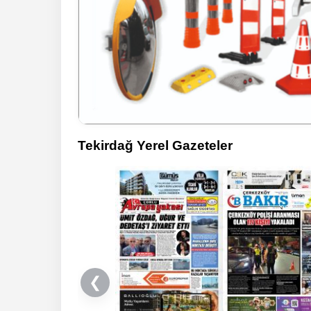
Tekirdağ Yerel Gazeteler
❮