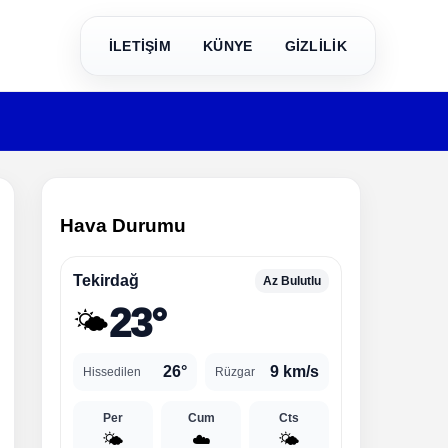
İLETİŞİM
KÜNYE
GİZLİLİK
Hava Durumu
Tekirdağ
Az Bulutlu
23°
🌤️
26°
9 km/s
Hissedilen
Rüzgar
Per
Cum
Cts
🌤️
☁️
🌤️