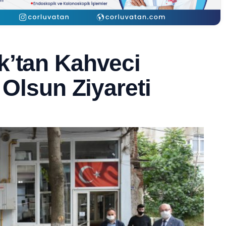
k’tan Kahveci
 Olsun Ziyareti