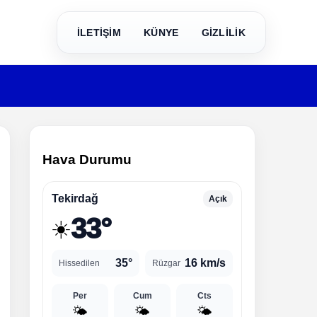
İLETİŞİM
KÜNYE
GİZLİLİK
Hava Durumu
Tekirdağ
Açık
33°
☀️
35°
16 km/s
Hissedilen
Rüzgar
Per
Cum
Cts
🌤️
🌤️
🌤️