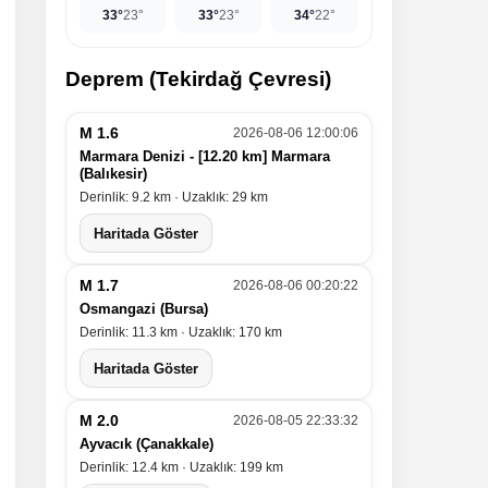
33°
23°
33°
23°
34°
22°
Deprem (Tekirdağ Çevresi)
M 1.6
2026-08-06 12:00:06
Marmara Denizi - [12.20 km] Marmara
(Balıkesir)
Derinlik: 9.2 km · Uzaklık: 29 km
Haritada Göster
M 1.7
2026-08-06 00:20:22
Osmangazi (Bursa)
Derinlik: 11.3 km · Uzaklık: 170 km
Haritada Göster
M 2.0
2026-08-05 22:33:32
Ayvacık (Çanakkale)
Derinlik: 12.4 km · Uzaklık: 199 km