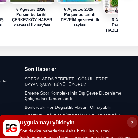
-
6 Ağustos 2026 -
6 Ağustos 2026 -
i
Perşembe tarihli
Perşembe tarihli
IŞ
ÇERKEZKÖY HABER
DEVRİM gazetesi ilk
6 Ağustos 202
sı
gazetesi ilk sayfası
sayfası
Perşembe tari
HABER TRAK gaz
ilk sayfası
Son Haberler
SOFRALARDA BEREKETİ, GÖNÜLLERDE
unar.
DAYANIŞMAYI BÜYÜTÜYORUZ
Ergene Spor Kompleksi’nin Dış Çevre Düzenleme
Çalışmaları Tamamlandı
Benlerdeki Her Değişiklik Masum Olmayabilir
YONTAR: “EĞİTİM BÜTÇESİ VAKIFLARIN DEĞİL,
ÖĞRENCİLERİN VE ÖĞRETMENLERİN BÜTÇESİ
×
Uygulamayı yükleyin
OLMALIDIR”
Son dakika haberlerine daha hızlı ulaşın, siteyi
telefonunuzun veya bilgisayarınızın ana ekranına ekleyin.