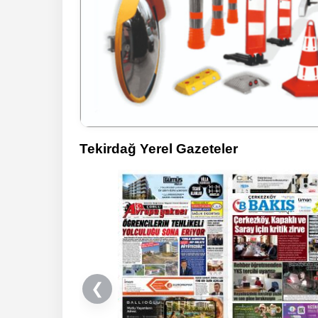
Tekirdağ Yerel Gazeteler
❮