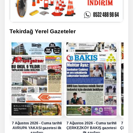
Tekirdağ Yerel Gazeteler
7 Ağustos 2026 - Cuma tarihli
7 Ağustos 2026 - Cuma tarihli
7 Ağus
AVRUPA YAKASI gazetesi ilk
ÇERKEZKÖY BAKIŞ gazetesi
ÇERKE
sayfası
ilk sayfası