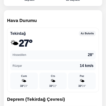
Hava Durumu
Tekirdağ
Az Bulutlu
27°
🌤️
28°
Hissedilen
14 km/s
Rüzgar
Cum
Cts
Paz
🌤️
🌤️
🌤️
33°
23°
33°
22°
33°
24°
Deprem (Tekirdağ Çevresi)