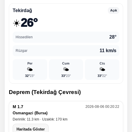
Tekirdağ
Açık
26°
☀️
28°
Hissedilen
11 km/s
Rüzgar
Per
Cum
Cts
🌤️
🌤️
🌤️
32°
23°
33°
23°
33°
22°
Deprem (Tekirdağ Çevresi)
M 1.7
2026-08-06 00:20:22
Osmangazi (Bursa)
Derinlik: 11.3 km · Uzaklık: 170 km
Haritada Göster