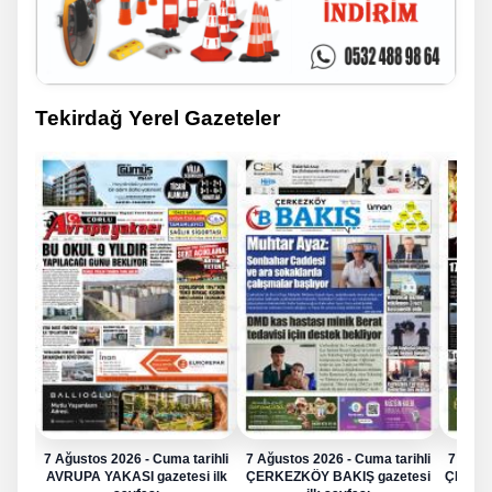
Tekirdağ Yerel Gazeteler
7 Ağustos 2026 - Cuma tarihli
7 Ağustos 2026 - Cuma tarihli
7 Ağus
AVRUPA YAKASI gazetesi ilk
ÇERKEZKÖY BAKIŞ gazetesi
ÇERKE