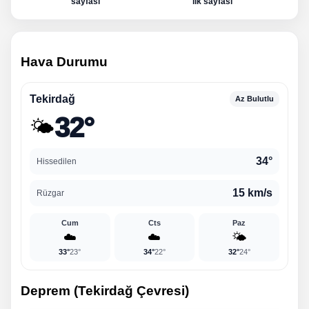
sayfası
ilk sayfası
Hava Durumu
Tekirdağ
Az Bulutlu
32°
🌤️
34°
Hissedilen
15 km/s
Rüzgar
Cum
Cts
Paz
☁️
☁️
🌤️
33°
23°
34°
22°
32°
24°
Deprem (Tekirdağ Çevresi)