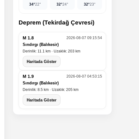
34°
22°
32°
24°
32°
23°
Deprem (Tekirdağ Çevresi)
M 1.8
2026-08-07 09:15:54
Sındırgı (Balıkesir)
Derinlik: 11.1 km · Uzaklık: 203 km
Haritada Göster
M 1.9
2026-08-07 04:53:15
Sındırgı (Balıkesir)
Derinlik: 8.5 km · Uzaklık: 205 km
Haritada Göster