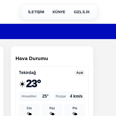
İLETİŞİM
KÜNYE
GİZLİLİK
Hava Durumu
Tekirdağ
Açık
23°
☀️
25°
4 km/s
Hissedilen
Rüzgar
Cts
Paz
Pts
🌤️
🌤️
🌤️