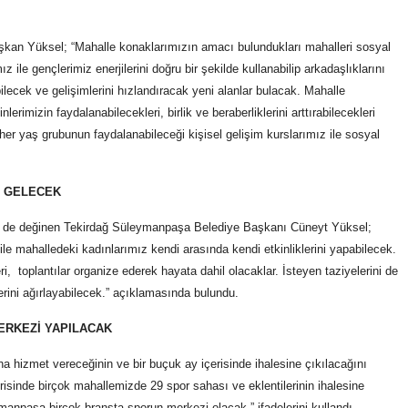
şkan Yüksel; “Mahalle konaklarımızın amacı bulundukları mahalleri sosyal
 ile gençlerimiz enerjilerini doğru bir şekilde kullanabilip arkadaşlıklarını
abilecek ve gelişimlerini hızlandıracak yeni alanlar bulacak. Mahalle
imizin faydalanabilecekleri, birlik ve beraberliklerini arttırabilecekleri
 her yaş grubunun faydalanabileceği kişisel gelişim kurslarımız ile sosyal
E GELECEK
ne de değinen Tekirdağ Süleymanpaşa Belediye Başkanı Cüneyt Yüksel;
le mahalledeki kadınlarımız kendi arasında kendi etkinliklerini yapabilecek.
, toplantılar organize ederek hayata dahil olacaklar. İsteyen taziyelerini de
erini ağırlayabilecek.” açıklamasında bulundu.
ERKEZİ YAPILACAK
 hizmet vereceğinin ve bir buçuk ay içerisinde ihalesine çıkılacağını
risinde birçok mahallemizde 29 spor sahası ve eklentilerinin ihalesine
ymanpaşa birçok branşta sporun merkezi olacak.” ifadelerini kullandı.