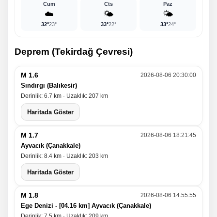
Cum
Cts
Paz
☁️
🌤️
🌤️
32°
23°
33°
22°
33°
24°
Deprem (Tekirdağ Çevresi)
M 1.6
2026-08-06 20:30:00
Sındırgı (Balıkesir)
Derinlik: 6.7 km · Uzaklık: 207 km
Haritada Göster
M 1.7
2026-08-06 18:21:45
Ayvacık (Çanakkale)
Derinlik: 8.4 km · Uzaklık: 203 km
Haritada Göster
M 1.8
2026-08-06 14:55:55
Ege Denizi - [04.16 km] Ayvacık (Çanakkale)
Derinlik: 7.5 km · Uzaklık: 209 km