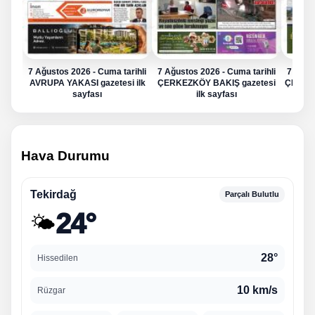
7 Ağustos 2026 - Cuma tarihli
7 Ağustos 2026 - Cuma tarihli
7 Ağus
AVRUPA YAKASI gazetesi ilk
ÇERKEZKÖY BAKIŞ gazetesi
ÇERKE
sayfası
ilk sayfası
Hava Durumu
Tekirdağ
Parçalı Bulutlu
24°
🌤️
28°
Hissedilen
10 km/s
Rüzgar