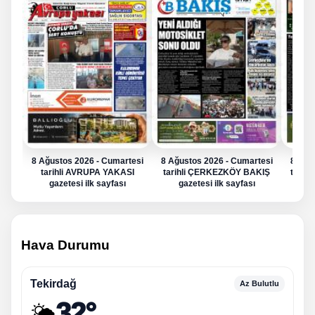
8 Ağustos 2026 - Cumartesi
8 Ağustos 2026 - Cumartesi
8 Ağu
tarihli AVRUPA YAKASI
tarihli ÇERKEZKÖY BAKIŞ
tarih
gazetesi ilk sayfası
gazetesi ilk sayfası
g
Hava Durumu
Tekirdağ
Az Bulutlu
32°
🌤️