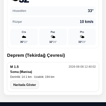
33°
Hissedilen
10 km/s
Rüzgar
Cts
Paz
Pts
☁️
🌤️
🌤️
35°
22°
32°
24°
33°
23°
Deprem (Tekirdağ Çevresi)
M 1.5
2026-08-08 12:40:02
Soma (Manisa)
Derinlik: 14.1 km · Uzaklık: 194 km
Haritada Göster