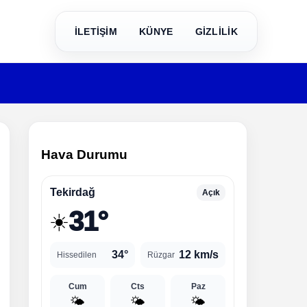
İLETİŞİM
KÜNYE
GİZLİLİK
Hava Durumu
Tekirdağ
Açık
31°
☀️
34°
12 km/s
Hissedilen
Rüzgar
Cum
Cts
Paz
🌤️
🌤️
🌤️