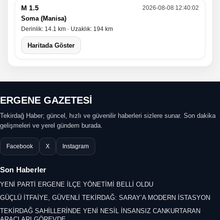
M 1.5
2026-08-08 12:40:02
Soma (Manisa)
Derinlik: 14.1 km · Uzaklık: 194 km
Haritada Göster
ERGENE GAZETESİ
Tekirdağ Haber; güncel, hızlı ve güvenilir haberleri sizlere sunar. Son dakika
gelişmeleri ve yerel gündem burada.
Facebook
X
Instagram
Son Haberler
YENİ PARTİ ERGENE İLÇE YÖNETİMİ BELLİ OLDU
GÜÇLÜ İTFAİYE, GÜVENLİ TEKİRDAĞ: SARAY’A MODERN İSTASYON
TEKİRDAĞ SAHİLLERİNDE YENİ NESİL İNSANSIZ CANKURTARAN
ARAÇLARI GÖREVDE