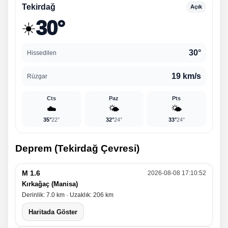
Tekirdağ
Açık
30°
☀️
30°
Hissedilen
19 km/s
Rüzgar
Cts
Paz
Pts
☁️
🌤️
🌤️
35°
22°
32°
24°
33°
24°
Deprem (Tekirdağ Çevresi)
M 1.6
2026-08-08 17:10:52
Kırkağaç (Manisa)
Derinlik: 7.0 km · Uzaklık: 206 km
Haritada Göster