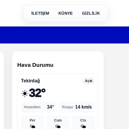
İLETİŞİM
KÜNYE
GİZLİLİK
Hava Durumu
Tekirdağ
Açık
32°
☀️
34°
14 km/s
Hissedilen
Rüzgar
Per
Cum
Cts
🌤️
🌤️
🌤️