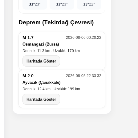
33°
23°
33°
23°
33°
22°
Deprem (Tekirdağ Çevresi)
M 1.7
2026-08-06 00:20:22
Osmangazi (Bursa)
Derinlik: 11.3 km · Uzaklık: 170 km
Haritada Göster
M 2.0
2026-08-05 22:33:32
Ayvacık (Çanakkale)
Derinlik: 12.4 km · Uzaklık: 199 km
Haritada Göster