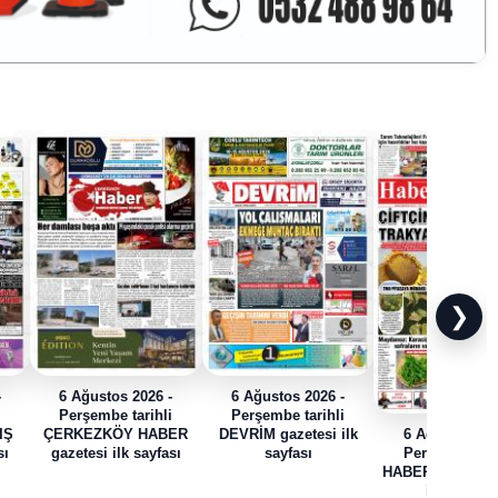
❯
-
6 Ağustos 2026 -
6 Ağustos 2026 -
i
Perşembe tarihli
Perşembe tarihli
IŞ
ÇERKEZKÖY HABER
DEVRİM gazetesi ilk
6 Ağustos 202
sı
gazetesi ilk sayfası
sayfası
Perşembe tari
HABER TRAK gaz
ilk sayfası