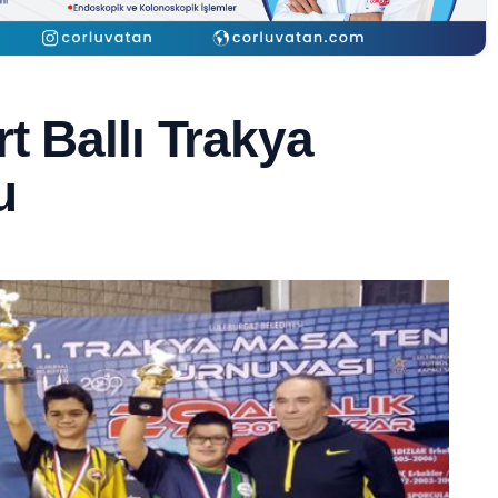
t Ballı Trakya
u