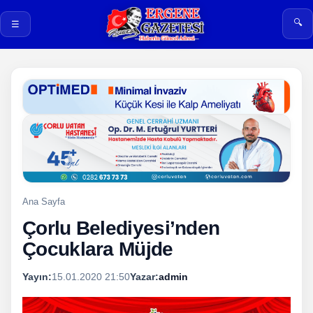
🔍
☰
Ana Sayfa
Çorlu Belediyesi’nden
Çocuklara Müjde
Yayın:
15.01.2020 21:50
Yazar:
admin