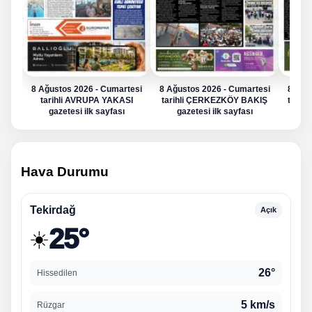
8 Ağustos 2026 - Cumartesi
8 Ağustos 2026 - Cumartesi
8 Ağu
tarihli AVRUPA YAKASI
tarihli ÇERKEZKÖY BAKIŞ
tarih
gazetesi ilk sayfası
gazetesi ilk sayfası
g
Hava Durumu
Tekirdağ
Açık
25°
☀️
26°
Hissedilen
5 km/s
Rüzgar