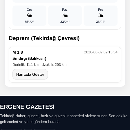
Cts
Paz
Pts
🌤️
🌤️
🌤️
35°
22°
33°
24°
33°
24°
Deprem (Tekirdağ Çevresi)
M 1.8
2026-08-07 09:15:54
Sındırgı (Balıkesir)
Derinlik: 11.1 km · Uzaklık: 203 km
Haritada Göster
ERGENE GAZETESİ
Tekirdağ Haber; güncel, hızlı ve güvenilir haberleri sizlere sunar. Son dakika
gelişmeleri ve yerel gündem burada.