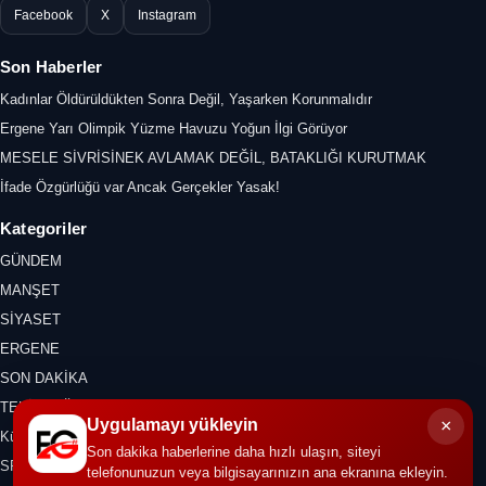
Facebook
X
Instagram
Son Haberler
Kadınlar Öldürüldükten Sonra Değil, Yaşarken Korunmalıdır
Ergene Yarı Olimpik Yüzme Havuzu Yoğun İlgi Görüyor
MESELE SİVRİSİNEK AVLAMAK DEĞİL, BATAKLIĞI KURUTMAK
İfade Özgürlüğü var Ancak Gerçekler Yasak!
Kategoriler
GÜNDEM
MANŞET
SİYASET
ERGENE
SON DAKİKA
TEKİRDAĞ
×
Uygulamayı yükleyin
Kültür Sanat
Son dakika haberlerine daha hızlı ulaşın, siteyi
SPOR
telefonunuzun veya bilgisayarınızın ana ekranına ekleyin.