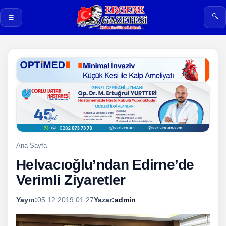
🔍
☰
Ana Sayfa
Helvacıoğlu’ndan Edirne’de
Verimli Ziyaretler
Yayın:
05.12.2019 01:27
Yazar:
admin