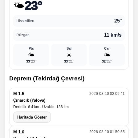
23°
🌤️
25°
Hissedilen
11 km/s
Rüzgar
Pts
Sal
Çar
🌤️
☀️
🌤️
33°
23°
33°
21°
32°
22°
Deprem (Tekirdağ Çevresi)
M 1.5
2026-08-10 02:09:41
Çınarcık (Yalova)
Derinlik: 6.4 km · Uzaklık: 136 km
Haritada Göster
M 1.6
2026-08-10 01:50:55