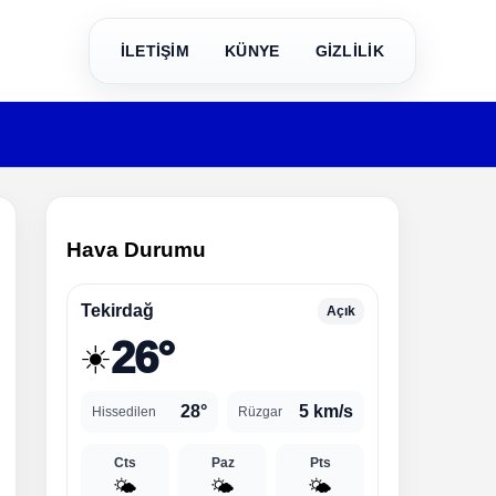
İLETİŞİM
KÜNYE
GİZLİLİK
Hava Durumu
Tekirdağ
Açık
26°
☀️
28°
5 km/s
Hissedilen
Rüzgar
Cts
Paz
Pts
🌤️
🌤️
🌤️