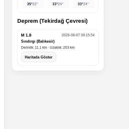
35°
22°
33°
24°
33°
24°
Deprem (Tekirdağ Çevresi)
M 1.8
2026-08-07 09:15:54
Sındırgı (Balıkesir)
Derinlik: 11.1 km · Uzaklık: 203 km
Haritada Göster