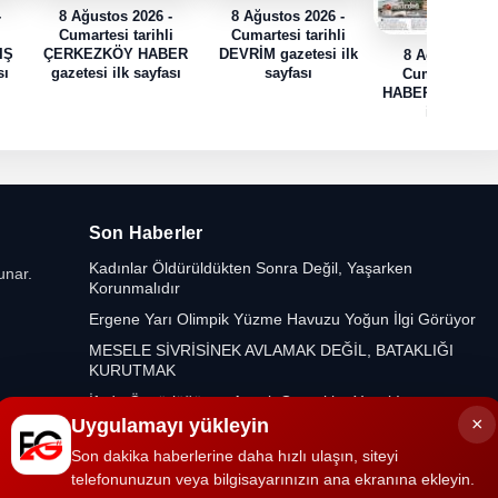
-
8 Ağustos 2026 -
8 Ağustos 2026 -
i
Cumartesi tarihli
Cumartesi tarihli
IŞ
ÇERKEZKÖY HABER
DEVRİM gazetesi ilk
8 Ağustos 202
sı
gazetesi ilk sayfası
sayfası
Cumartesi tari
HABER TRAK gaz
ilk sayfası
Son Haberler
Kadınlar Öldürüldükten Sonra Değil, Yaşarken
unar.
Korunmalıdır
Ergene Yarı Olimpik Yüzme Havuzu Yoğun İlgi Görüyor
MESELE SİVRİSİNEK AVLAMAK DEĞİL, BATAKLIĞI
KURUTMAK
İfade Özgürlüğü var Ancak Gerçekler Yasak!
×
Uygulamayı yükleyin
Son dakika haberlerine daha hızlı ulaşın, siteyi
telefonunuzun veya bilgisayarınızın ana ekranına ekleyin.