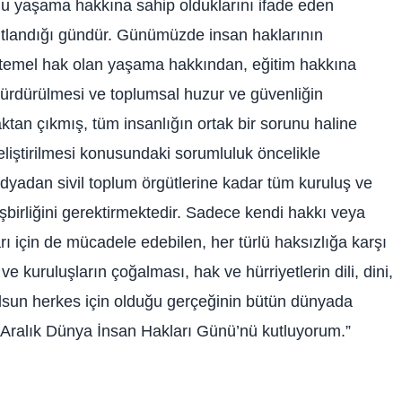
rlu yaşama hakkına sahip olduklarını ifade eden
 kutlandığı gündür. Günümüzde insan haklarının
 temel hak olan yaşama hakkından, eğitim hakkına
sürdürülmesi ve toplumsal huzur ve güvenliğin
ktan çıkmış, tüm insanlığın ortak bir sorunu haline
eliştirilmesi konusundaki sorumluluk öncelikle
medyadan sivil toplum örgütlerine kadar tüm kuruluş ve
şbirliğini gerektirmektedir. Sadece kendi hakkı veya
arı için de mücadele edebilen, her türlü haksızlığa karşı
e kuruluşların çoğalması, hak ve hürriyetlerin dili, dini,
a olsun herkes için olduğu gerçeğinin bütün dünyada
0 Aralık Dünya İnsan Hakları Günü’nü kutluyorum.”