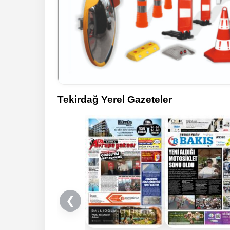
Tekirdağ Yerel Gazeteler
❮