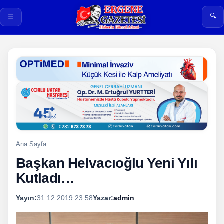
🔍
☰
Ana Sayfa
Başkan Helvacıoğlu Yeni Yılı
Kutladı…
Yayın:
31.12.2019 23:58
Yazar:
admin