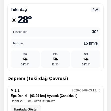
Tekirdağ
Açık
28°
☀️
30°
Hissedilen
15 km/s
Rüzgar
Paz
Pts
Sal
🌤️
🌤️
🌤️
32°
24°
32°
23°
32°
22°
Deprem (Tekirdağ Çevresi)
M 2.2
2026-08-09 03:12:46
Ege Denizi - [03.29 km] Ayvacık (Çanakkale)
Derinlik: 8.1 km · Uzaklık: 204 km
Haritada Göster