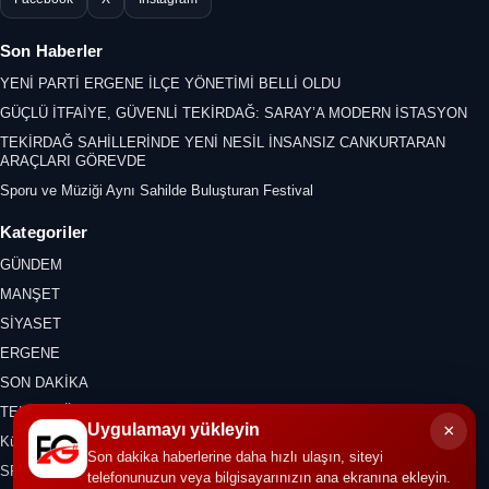
Son Haberler
YENİ PARTİ ERGENE İLÇE YÖNETİMİ BELLİ OLDU
GÜÇLÜ İTFAİYE, GÜVENLİ TEKİRDAĞ: SARAY’A MODERN İSTASYON
TEKİRDAĞ SAHİLLERİNDE YENİ NESİL İNSANSIZ CANKURTARAN
ARAÇLARI GÖREVDE
Sporu ve Müziği Aynı Sahilde Buluşturan Festival
Kategoriler
GÜNDEM
MANŞET
SİYASET
ERGENE
SON DAKİKA
TEKİRDAĞ
×
Uygulamayı yükleyin
Kültür Sanat
Son dakika haberlerine daha hızlı ulaşın, siteyi
SPOR
telefonunuzun veya bilgisayarınızın ana ekranına ekleyin.