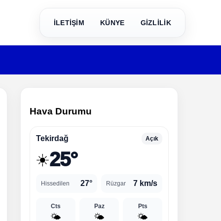
İLETİŞİM
KÜNYE
GİZLİLİK
Hava Durumu
Tekirdağ
Açık
25°
☀️
27°
7 km/s
Hissedilen
Rüzgar
Cts
Paz
Pts
🌤️
🌤️
🌤️