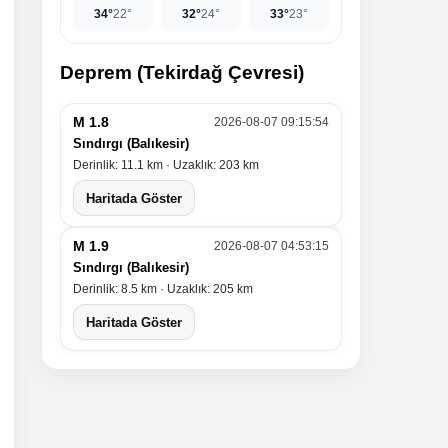
34°
22°
32°
24°
33°
23°
Deprem (Tekirdağ Çevresi)
M 1.8
2026-08-07 09:15:54
Sındırgı (Balıkesir)
Derinlik: 11.1 km · Uzaklık: 203 km
Haritada Göster
M 1.9
2026-08-07 04:53:15
Sındırgı (Balıkesir)
Derinlik: 8.5 km · Uzaklık: 205 km
Haritada Göster