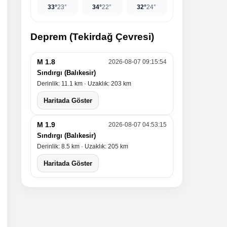
33°
23°
34°
22°
32°
24°
Deprem (Tekirdağ Çevresi)
M 1.8
2026-08-07 09:15:54
Sındırgı (Balıkesir)
Derinlik: 11.1 km · Uzaklık: 203 km
Haritada Göster
M 1.9
2026-08-07 04:53:15
Sındırgı (Balıkesir)
Derinlik: 8.5 km · Uzaklık: 205 km
Haritada Göster