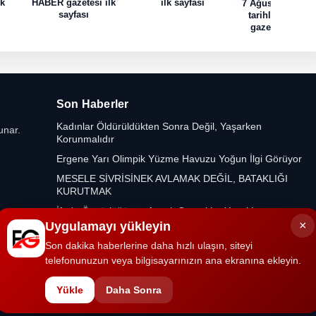
lk
HABER gazetesi ilk
ilk sayfası
7 Ağustos 2026 
sayfası
tarihli HABER
gazetesi ilk sa
Son Haberler
Kadınlar Öldürüldükten Sonra Değil, Yaşarken
unar.
Korunmalıdır
Ergene Yarı Olimpik Yüzme Havuzu Yoğun İlgi Görüyor
MESELE SİVRİSİNEK AVLAMAK DEĞİL, BATAKLIĞI
KURUTMAK
İfade Özgürlüğü var Ancak Gerçekler Yasak!
×
Uygulamayı yükleyin
Son dakika haberlerine daha hızlı ulaşın, siteyi
telefonunuzun veya bilgisayarınızın ana ekranına ekleyin.
Yükle
Daha Sonra