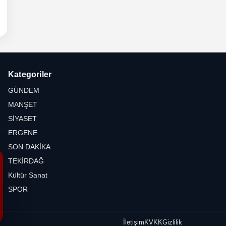
- Cuma
 TRAK
yfası
Kategoriler
GÜNDEM
MANŞET
SİYASET
ERGENE
SON DAKİKA
TEKİRDAĞ
Kültür Sanat
SPOR
İletişim
KVKK
Gizlilik