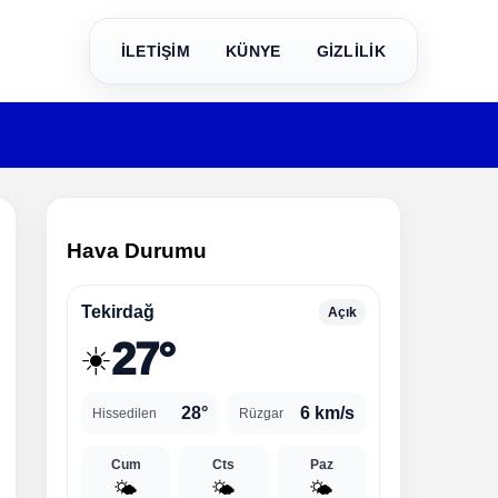
İLETİŞİM
KÜNYE
GİZLİLİK
Hava Durumu
Tekirdağ
Açık
27°
☀️
28°
6 km/s
Hissedilen
Rüzgar
Cum
Cts
Paz
🌤️
🌤️
🌤️