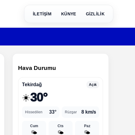
İLETİŞİM
KÜNYE
GİZLİLİK
Hava Durumu
Tekirdağ
Açık
30°
☀️
33°
8 km/s
Hissedilen
Rüzgar
Cum
Cts
Paz
🌤️
🌤️
🌤️