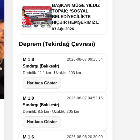
BAŞKAN MÜGE YILDIZ
TOPAK: ‘SOSYAL
BELEDİYECİLİKTE
HİÇBİR HEMŞERİMİZİ...
03 Ağu 2026
Deprem (Tekirdağ Çevresi)
M 1.8
2026-08-07 09:15:54
Sındırgı (Balıkesir)
Derinlik: 11.1 km · Uzaklık: 203 km
Haritada Göster
M 1.9
2026-08-07 04:53:15
Sındırgı (Balıkesir)
Derinlik: 8.5 km · Uzaklık: 205 km
Haritada Göster
M 1.6
2026-08-06 20:30:00