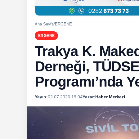
Ana Sayfa
/
ERGENE
ERGENE
Trakya K. Make
Derneği, TÜDSE
Programı’nda Ye
Yayın:
02.07.2026 19:04
Yazar:
Haber Merkezi