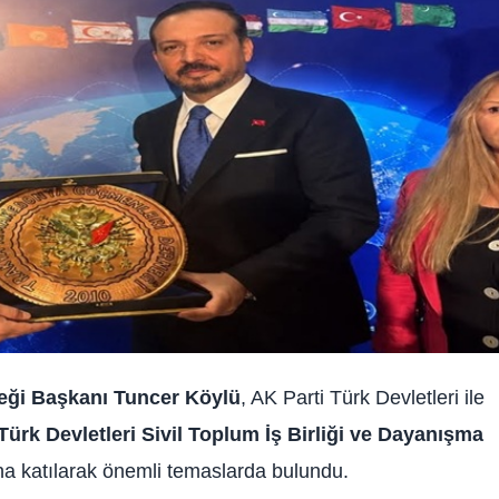
eği Başkanı Tuncer Köylü
, AK Parti Türk Devletleri ile
Türk Devletleri Sivil Toplum İş Birliği ve Dayanışma
na katılarak önemli temaslarda bulundu.