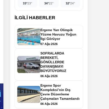
33°
23°
34°
22°
32°
24°
İLGİLİ HABERLER
Ergene Yarı Olimpik
Yüzme Havuzu Yoğun
İlgi Görüyor
07 Ağu 2026
SOFRALARDA
BEREKETİ,
GÖNÜLLERDE
DAYANIŞMAYI
BÜYÜTÜYORUZ
06 Ağu 2026
Ergene Spor
Kompleksi’nin Dış
Çevre Düzenleme
Çalışmaları Tamamlandı
06 Ağu 2026