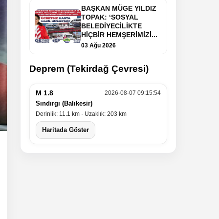
BAŞKAN MÜGE YILDIZ
TOPAK: ‘SOSYAL
BELEDİYECİLİKTE
HİÇBİR HEMŞERİMİZİ...
03 Ağu 2026
Deprem (Tekirdağ Çevresi)
M 1.8
2026-08-07 09:15:54
Sındırgı (Balıkesir)
Derinlik: 11.1 km · Uzaklık: 203 km
Haritada Göster