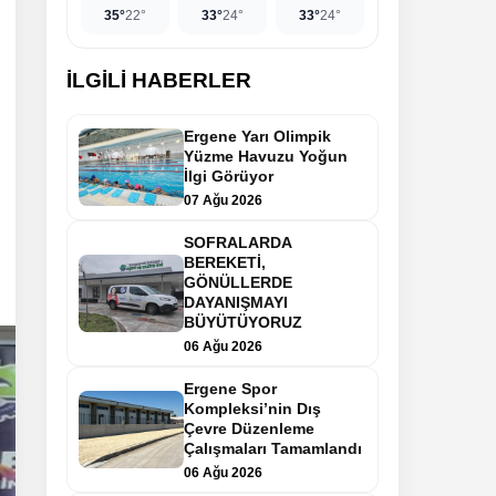
35°
22°
33°
24°
33°
24°
İLGİLİ HABERLER
Ergene Yarı Olimpik
Yüzme Havuzu Yoğun
İlgi Görüyor
07 Ağu 2026
SOFRALARDA
BEREKETİ,
GÖNÜLLERDE
DAYANIŞMAYI
BÜYÜTÜYORUZ
06 Ağu 2026
Ergene Spor
Kompleksi’nin Dış
Çevre Düzenleme
Çalışmaları Tamamlandı
06 Ağu 2026