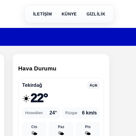
İLETİŞİM
KÜNYE
GİZLİLİK
Hava Durumu
Tekirdağ
Açık
22°
☀️
24°
6 km/s
Hissedilen
Rüzgar
Cts
Paz
Pts
🌤️
🌤️
🌤️