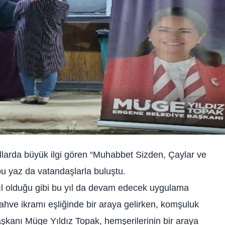
ıllarda büyük ilgi gören “Muhabbet Sizden, Çaylar ve
 yaz da vatandaşlarla buluştu.
ıl olduğu gibi bu yıl da devam edecek uygulama
hve ikramı eşliğinde bir araya gelirken, komşuluk
Başkanı Müge Yıldız Topak, hemşerilerinin bir araya