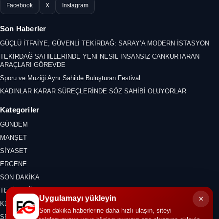
Facebook
X
Instagram
Son Haberler
GÜÇLÜ İTFAİYE, GÜVENLİ TEKİRDAĞ: SARAY’A MODERN İSTASYON
TEKİRDAĞ SAHİLLERİNDE YENİ NESİL İNSANSIZ CANKURTARAN
ARAÇLARI GÖREVDE
Sporu ve Müziği Aynı Sahilde Buluşturan Festival
KADINLAR KARAR SÜREÇLERİNDE SÖZ SAHİBİ OLUYORLAR
Kategoriler
GÜNDEM
MANŞET
SİYASET
ERGENE
SON DAKİKA
TEKİRDAĞ
×
Uygulamayı yükleyin
Kültür Sanat
Son dakika haberlerine daha hızlı ulaşın, siteyi
SPOR