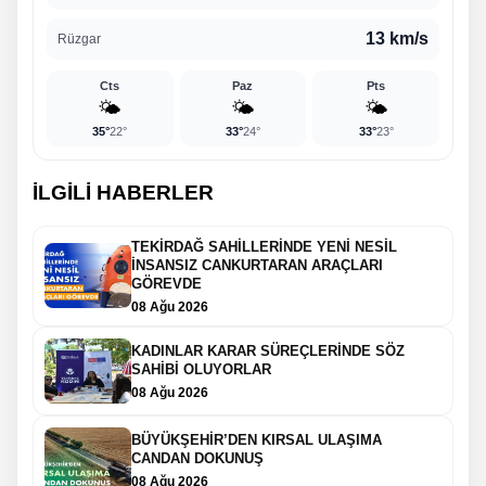
13 km/s
Rüzgar
Cts
Paz
Pts
🌤️
🌤️
🌤️
35°
22°
33°
24°
33°
23°
İLGİLİ HABERLER
TEKİRDAĞ SAHİLLERİNDE YENİ NESİL
İNSANSIZ CANKURTARAN ARAÇLARI
GÖREVDE
08 Ağu 2026
KADINLAR KARAR SÜREÇLERİNDE SÖZ
SAHİBİ OLUYORLAR
08 Ağu 2026
BÜYÜKŞEHİR’DEN KIRSAL ULAŞIMA
CANDAN DOKUNUŞ
08 Ağu 2026