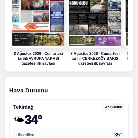
8 Ağustos 2026 - Cumartesi
8 Ağustos 2026 - Cumartesi
8 Ağu
tarihli AVRUPA YAKASI
tarihli ÇERKEZKÖY BAKIŞ
tarih
gazetesi ilk sayfası
gazetesi ilk sayfası
g
Hava Durumu
Tekirdağ
Az Bulutlu
34°
🌤️
35°
Hissedilen