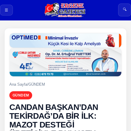
🔍
☰
Ana Sayfa
/
GÜNDEM
GÜNDEM
CANDAN BAŞKAN’DAN
TEKİRDAĞ’DA BİR İLK:
MAZOT DESTEĞİ