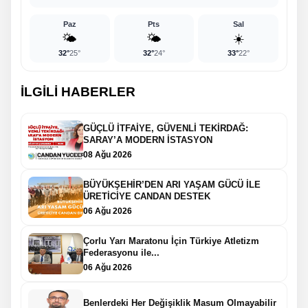
Paz
Pts
Sal
🌤️
🌤️
☀️
32°
25°
32°
24°
33°
22°
İLGİLİ HABERLER
GÜÇLÜ İTFAİYE, GÜVENLİ TEKİRDAĞ:
SARAY’A MODERN İSTASYON
08 Ağu 2026
BÜYÜKŞEHİR’DEN ARI YAŞAM GÜCÜ İLE
ÜRETİCİYE CANDAN DESTEK
06 Ağu 2026
Çorlu Yarı Maratonu İçin Türkiye Atletizm
Federasyonu ile...
06 Ağu 2026
Benlerdeki Her Değişiklik Masum Olmayabilir