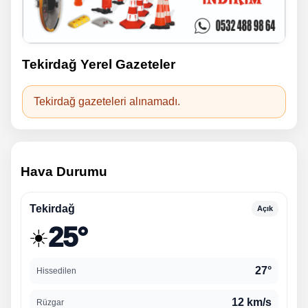
Tekirdağ Yerel Gazeteler
Tekirdağ gazeteleri alınamadı.
Hava Durumu
Tekirdağ
Açık
25°
☀️
27°
Hissedilen
12 km/s
Rüzgar