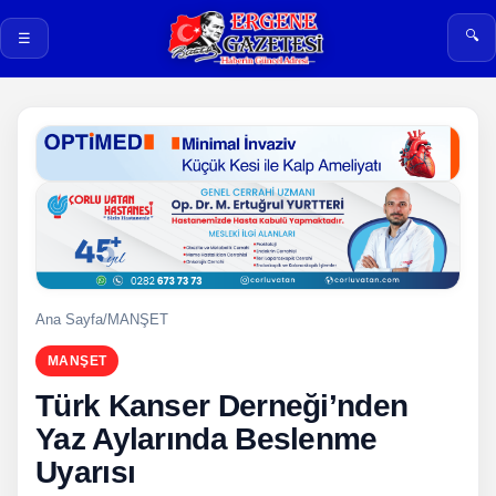
🔍
☰
Ana Sayfa
/
MANŞET
MANŞET
Türk Kanser Derneği’nden
Yaz Aylarında Beslenme
Uyarısı