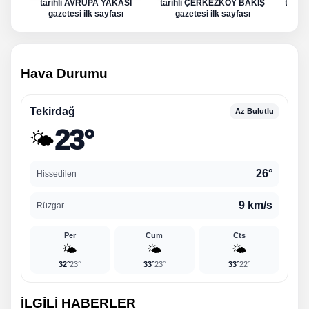
tarihli AVRUPA YAKASI
tarihli ÇERKEZKÖY BAKIŞ
tarih
gazetesi ilk sayfası
gazetesi ilk sayfası
g
Hava Durumu
Tekirdağ
Az Bulutlu
23°
🌤️
26°
Hissedilen
9 km/s
Rüzgar
Per
Cum
Cts
🌤️
🌤️
🌤️
32°
23°
33°
23°
33°
22°
İLGİLİ HABERLER