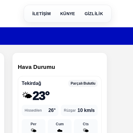
İLETİŞİM
KÜNYE
GİZLİLİK
Hava Durumu
Tekirdağ
Parçalı Bulutlu
23°
🌤️
26°
10 km/s
Hissedilen
Rüzgar
Per
Cum
Cts
🌤️
☁️
🌤️