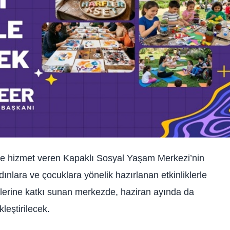
de hizmet veren Kapaklı Sosyal Yaşam Merkezi’nin
dınlara ve çocuklara yönelik hazırlanan etkinliklerle
şimlerine katkı sunan merkezde, haziran ayında da
kleştirilecek.