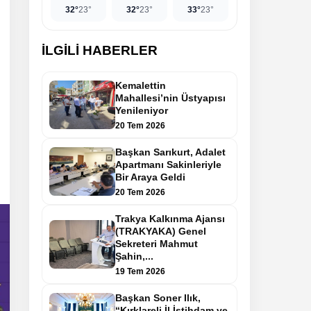
32°
23°
32°
23°
33°
23°
İLGİLİ HABERLER
Kemalettin
Mahallesi’nin Üstyapısı
Yenileniyor
20 Tem 2026
Başkan Sarıkurt, Adalet
Apartmanı Sakinleriyle
Bir Araya Geldi
20 Tem 2026
Trakya Kalkınma Ajansı
(TRAKYAKA) Genel
Sekreteri Mahmut
Şahin,...
19 Tem 2026
Başkan Soner Ilık,
“Kırklareli İl İstihdam ve