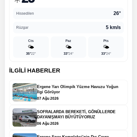
26°
Hissedilen
5 km/s
Rüzgar
Cts
Paz
Pts
🌤️
🌤️
🌤️
35°
22°
33°
24°
33°
24°
İLGİLİ HABERLER
Ergene Yarı Olimpik Yüzme Havuzu Yoğun
İlgi Görüyor
07 Ağu 2026
SOFRALARDA BEREKETİ, GÖNÜLLERDE
DAYANIŞMAYI BÜYÜTÜYORUZ
06 Ağu 2026
Ergene Spor Kompleksi’nin Dış Çevre