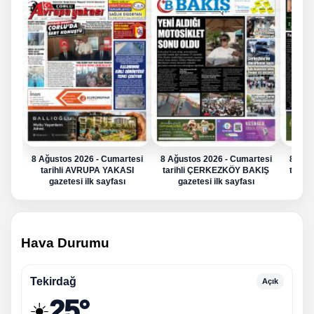
8 Ağustos 2026 - Cumartesi
8 Ağustos 2026 - Cumartesi
8 Ağu
tarihli AVRUPA YAKASI
tarihli ÇERKEZKÖY BAKIŞ
tarih
gazetesi ilk sayfası
gazetesi ilk sayfası
g
Hava Durumu
Tekirdağ
Açık
25°
☀️