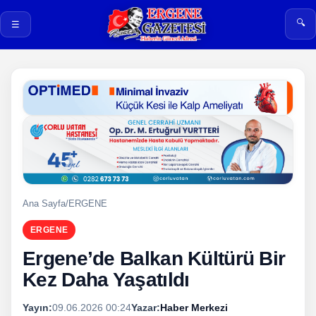
🔍
☰
Ana Sayfa
/
ERGENE
ERGENE
Ergene’de Balkan Kültürü Bir
Kez Daha Yaşatıldı
Yayın:
09.06.2026 00:24
Yazar:
Haber Merkezi