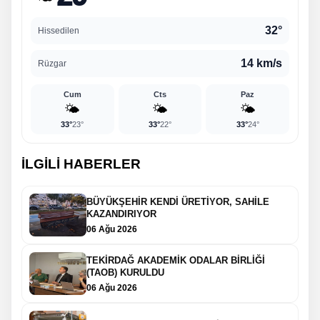
32°
Hissedilen
14 km/s
Rüzgar
Cum
Cts
Paz
🌤️
🌤️
🌤️
33°
23°
33°
22°
33°
24°
İLGİLİ HABERLER
BÜYÜKŞEHİR KENDİ ÜRETİYOR, SAHİLE
KAZANDIRIYOR
06 Ağu 2026
TEKİRDAĞ AKADEMİK ODALAR BİRLİĞİ
(TAOB) KURULDU
06 Ağu 2026