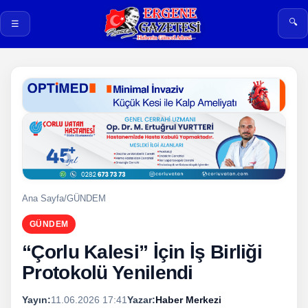
🔍
☰
Ana Sayfa
/
GÜNDEM
GÜNDEM
“Çorlu Kalesi” İçin İş Birliği
Protokolü Yenilendi
Yayın:
11.06.2026 17:41
Yazar:
Haber Merkezi