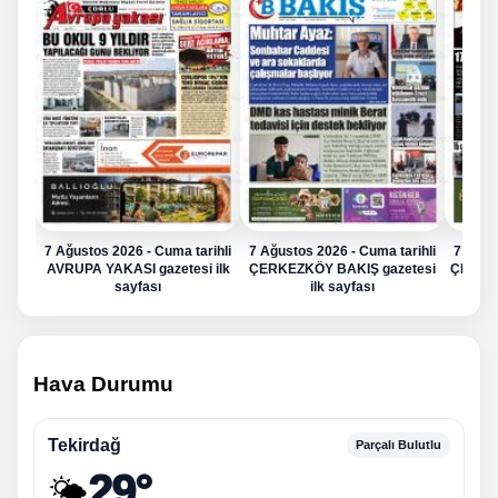
7 Ağustos 2026 - Cuma tarihli
7 Ağustos 2026 - Cuma tarihli
7 Ağus
AVRUPA YAKASI gazetesi ilk
ÇERKEZKÖY BAKIŞ gazetesi
ÇERKE
sayfası
ilk sayfası
Hava Durumu
Tekirdağ
Parçalı Bulutlu
29°
🌤️