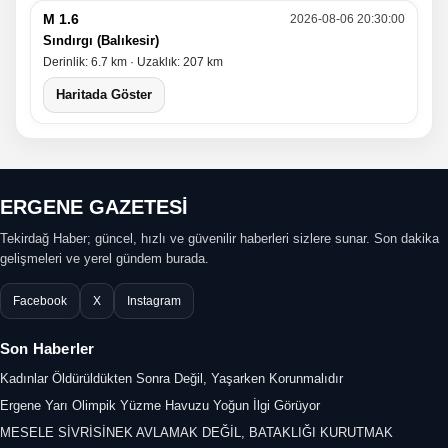
M 1.6
2026-08-06 20:30:00
Sındırgı (Balıkesir)
Derinlik: 6.7 km · Uzaklık: 207 km
Haritada Göster
ERGENE GAZETESİ
Tekirdağ Haber; güncel, hızlı ve güvenilir haberleri sizlere sunar. Son dakika
gelişmeleri ve yerel gündem burada.
Facebook
X
Instagram
Son Haberler
Kadınlar Öldürüldükten Sonra Değil, Yaşarken Korunmalıdır
Ergene Yarı Olimpik Yüzme Havuzu Yoğun İlgi Görüyor
MESELE SİVRİSİNEK AVLAMAK DEĞİL, BATAKLIĞI KURUTMAK