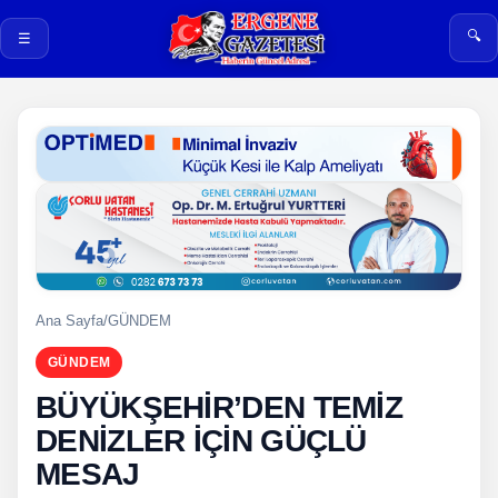
🔍
☰
Ana Sayfa
/
GÜNDEM
GÜNDEM
BÜYÜKŞEHİR’DEN TEMİZ
DENİZLER İÇİN GÜÇLÜ
MESAJ