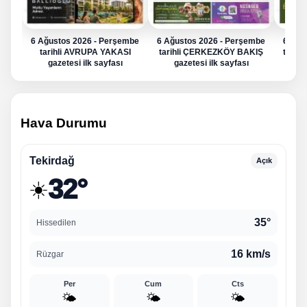
6 Ağustos 2026 - Perşembe
6 Ağustos 2026 - Perşembe
6 Ağu
tarihli AVRUPA YAKASI
tarihli ÇERKEZKÖY BAKIŞ
tarih
gazetesi ilk sayfası
gazetesi ilk sayfası
g
Hava Durumu
Tekirdağ
Açık
32°
☀️
35°
Hissedilen
16 km/s
Rüzgar
Per
Cum
Cts
🌤️
🌤️
🌤️