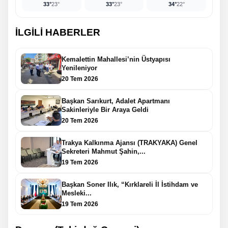
33°
23°
33°
23°
34°
22°
İLGİLİ HABERLER
Kemalettin Mahallesi’nin Üstyapısı
Yenileniyor
20 Tem 2026
Başkan Sarıkurt, Adalet Apartmanı
Sakinleriyle Bir Araya Geldi
20 Tem 2026
Trakya Kalkınma Ajansı (TRAKYAKA) Genel
Sekreteri Mahmut Şahin,...
19 Tem 2026
Başkan Soner Ilık, “Kırklareli İl İstihdam ve
Mesleki...
19 Tem 2026