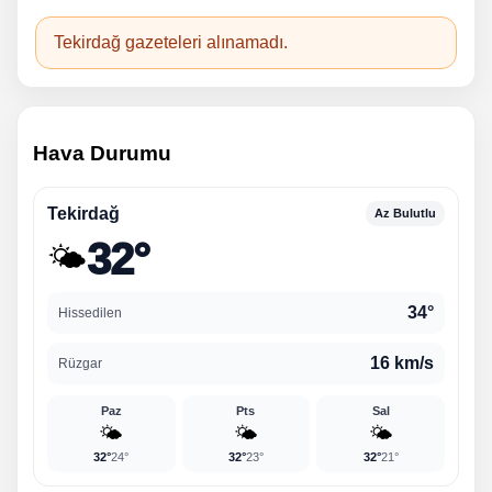
Tekirdağ gazeteleri alınamadı.
Hava Durumu
Tekirdağ
Az Bulutlu
32°
🌤️
34°
Hissedilen
16 km/s
Rüzgar
Paz
Pts
Sal
🌤️
🌤️
🌤️
32°
24°
32°
23°
32°
21°