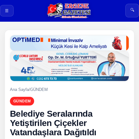
🔍
☰
Ana Sayfa
/
GÜNDEM
GÜNDEM
Belediye Seralarında
Yetiştirilen Çiçekler
Vatandaşlara Dağıtıldı