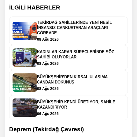
İLGİLİ HABERLER
TEKİRDAĞ SAHİLLERİNDE YENİ NESİL
İNSANSIZ CANKURTARAN ARAÇLARI
GÖREVDE
08 Ağu 2026
KADINLAR KARAR SÜREÇLERİNDE SÖZ
SAHİBİ OLUYORLAR
08 Ağu 2026
BÜYÜKŞEHİR’DEN KIRSAL ULAŞIMA
CANDAN DOKUNUŞ
08 Ağu 2026
BÜYÜKŞEHİR KENDİ ÜRETİYOR, SAHİLE
KAZANDIRIYOR
06 Ağu 2026
Deprem (Tekirdağ Çevresi)