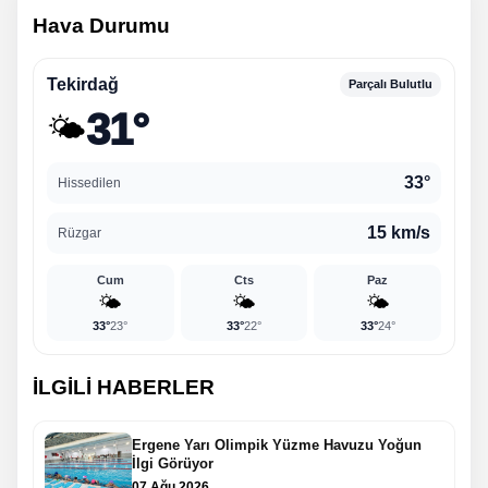
Hava Durumu
Tekirdağ
Parçalı Bulutlu
31°
🌤️
33°
Hissedilen
15 km/s
Rüzgar
Cum
Cts
Paz
🌤️
🌤️
🌤️
33°
23°
33°
22°
33°
24°
İLGİLİ HABERLER
Ergene Yarı Olimpik Yüzme Havuzu Yoğun
İlgi Görüyor
07 Ağu 2026