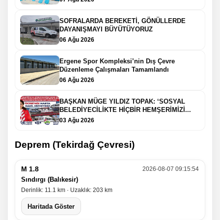
SOFRALARDA BEREKETİ, GÖNÜLLERDE
DAYANIŞMAYI BÜYÜTÜYORUZ
06 Ağu 2026
Ergene Spor Kompleksi’nin Dış Çevre
Düzenleme Çalışmaları Tamamlandı
06 Ağu 2026
BAŞKAN MÜGE YILDIZ TOPAK: ‘SOSYAL
BELEDİYECİLİKTE HİÇBİR HEMŞERİMİZİ...
03 Ağu 2026
Deprem (Tekirdağ Çevresi)
M 1.8
2026-08-07 09:15:54
Sındırgı (Balıkesir)
Derinlik: 11.1 km · Uzaklık: 203 km
Haritada Göster