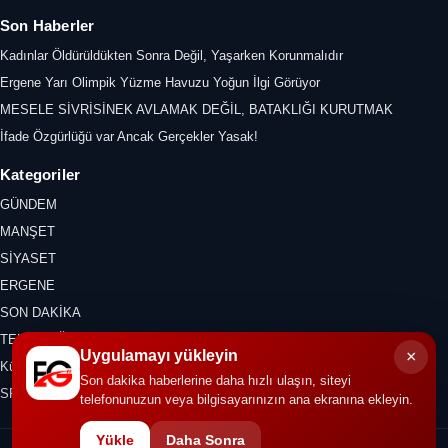
Son Haberler
Kadınlar Öldürüldükten Sonra Değil, Yaşarken Korunmalıdır
Ergene Yarı Olimpik Yüzme Havuzu Yoğun İlgi Görüyor
MESELE SİVRİSİNEK AVLAMAK DEĞİL, BATAKLIĞI KURUTMAK
İfade Özgürlüğü var Ancak Gerçekler Yasak!
Kategoriler
GÜNDEM
MANŞET
SİYASET
ERGENE
SON DAKİKA
TEKİRDAĞ
×
Uygulamayı yükleyin
Kültür Sanat
Son dakika haberlerine daha hızlı ulaşın, siteyi
SPOR
telefonunuzun veya bilgisayarınızın ana ekranına ekleyin.
Yükle
Daha Sonra