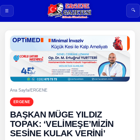
🔍
☰
Ana Sayfa
/
ERGENE
ERGENE
BAŞKAN MÜGE YILDIZ
TOPAK: ‘VELİMEŞE’MİZİN
SESİNE KULAK VERİNİ’