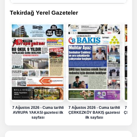
Tekirdağ Yerel Gazeteler
7 Ağustos 2026 - Cuma tarihli
7 Ağustos 2026 - Cuma tarihli
7 Ağus
AVRUPA YAKASI gazetesi ilk
ÇERKEZKÖY BAKIŞ gazetesi
ÇERKE
sayfası
ilk sayfası