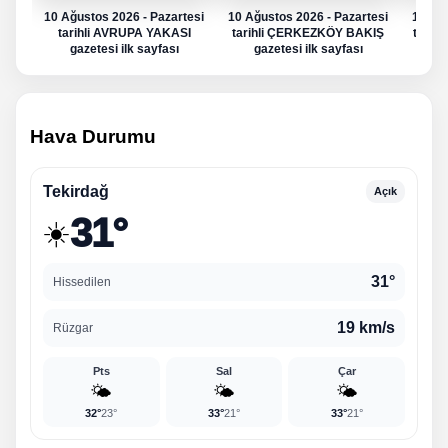
10 Ağustos 2026 - Pazartesi
10 Ağustos 2026 - Pazartesi
10 Ağu
tarihli AVRUPA YAKASI
tarihli ÇERKEZKÖY BAKIŞ
tarih
gazetesi ilk sayfası
gazetesi ilk sayfası
g
Hava Durumu
Tekirdağ
Açık
31°
☀️
31°
Hissedilen
19 km/s
Rüzgar
Pts
Sal
Çar
🌤️
🌤️
🌤️
32°
23°
33°
21°
33°
21°