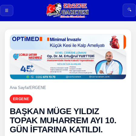
🔍
☰
Ana Sayfa
/
ERGENE
ERGENE
BAŞKAN MÜGE YILDIZ
TOPAK MUHARREM AYI 10.
GÜN İFTARINA KATILDI.