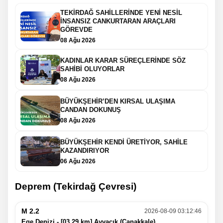
TEKİRDAĞ SAHİLLERİNDE YENİ NESİL
İNSANSIZ CANKURTARAN ARAÇLARI
GÖREVDE
08 Ağu 2026
KADINLAR KARAR SÜREÇLERİNDE SÖZ
SAHİBİ OLUYORLAR
08 Ağu 2026
BÜYÜKŞEHİR’DEN KIRSAL ULAŞIMA
CANDAN DOKUNUŞ
08 Ağu 2026
BÜYÜKŞEHİR KENDİ ÜRETİYOR, SAHİLE
KAZANDIRIYOR
06 Ağu 2026
Deprem (Tekirdağ Çevresi)
M 2.2
2026-08-09 03:12:46
Ege Denizi - [03.29 km] Ayvacık (Çanakkale)