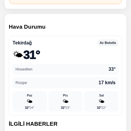
Hava Durumu
Tekirdağ
Az Bulutlu
31°
🌤️
33°
Hissedilen
17 km/s
Rüzgar
Paz
Pts
Sal
🌤️
🌤️
🌤️
32°
24°
32°
23°
32°
22°
İLGİLİ HABERLER