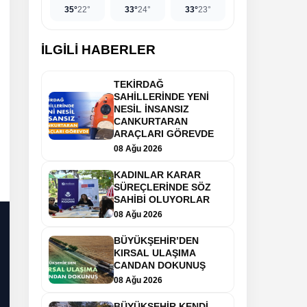
35°
22°
33°
24°
33°
23°
İLGİLİ HABERLER
TEKİRDAĞ
SAHİLLERİNDE YENİ
NESİL İNSANSIZ
CANKURTARAN
ARAÇLARI GÖREVDE
08 Ağu 2026
KADINLAR KARAR
SÜREÇLERİNDE SÖZ
SAHİBİ OLUYORLAR
08 Ağu 2026
BÜYÜKŞEHİR’DEN
KIRSAL ULAŞIMA
CANDAN DOKUNUŞ
08 Ağu 2026
BÜYÜKŞEHİR KENDİ