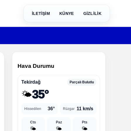
İLETİŞİM
KÜNYE
GİZLİLİK
Hava Durumu
Tekirdağ
Parçalı Bulutlu
35°
🌤️
36°
11 km/s
Hissedilen
Rüzgar
Cts
Paz
Pts
🌤️
🌤️
🌤️