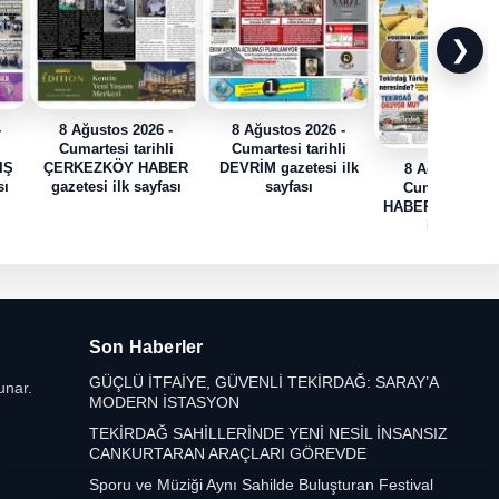
❯
-
8 Ağustos 2026 -
8 Ağustos 2026 -
i
Cumartesi tarihli
Cumartesi tarihli
IŞ
ÇERKEZKÖY HABER
DEVRİM gazetesi ilk
8 Ağustos 202
sı
gazetesi ilk sayfası
sayfası
Cumartesi tari
HABER TRAK gaz
ilk sayfası
Son Haberler
GÜÇLÜ İTFAİYE, GÜVENLİ TEKİRDAĞ: SARAY’A
unar.
MODERN İSTASYON
TEKİRDAĞ SAHİLLERİNDE YENİ NESİL İNSANSIZ
CANKURTARAN ARAÇLARI GÖREVDE
Sporu ve Müziği Aynı Sahilde Buluşturan Festival