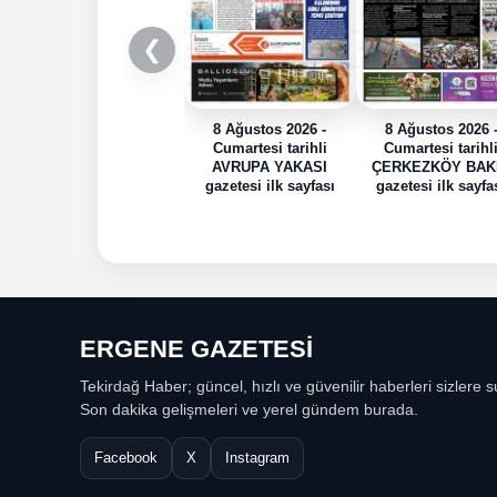
❮
8 Ağustos 2026 -
8 Ağustos 2026 
Cumartesi tarihli
Cumartesi tarihl
AVRUPA YAKASI
ÇERKEZKÖY BAK
gazetesi ilk sayfası
gazetesi ilk sayfa
ERGENE GAZETESİ
Tekirdağ Haber; güncel, hızlı ve güvenilir haberleri sizlere s
Son dakika gelişmeleri ve yerel gündem burada.
Facebook
X
Instagram