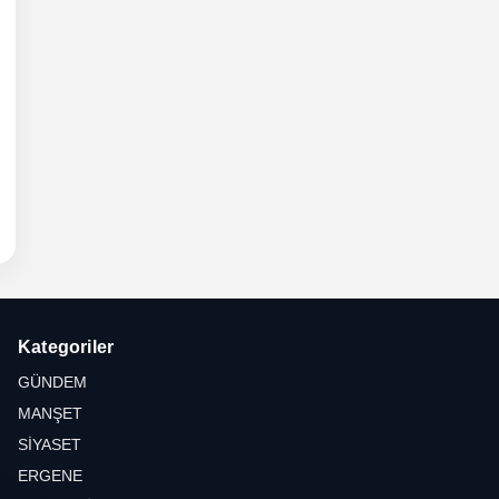
6 -
hli
etesi
Kategoriler
GÜNDEM
MANŞET
SİYASET
ERGENE