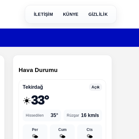
İLETİŞİM
KÜNYE
GİZLİLİK
Hava Durumu
Tekirdağ
Açık
33°
☀️
35°
16 km/s
Hissedilen
Rüzgar
Per
Cum
Cts
🌤️
🌤️
🌤️