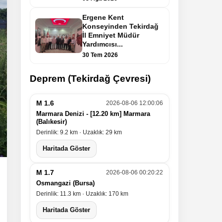
Ergene Kent
Konseyinden Tekirdağ
İl Emniyet Müdür
Yardımcısı...
30 Tem 2026
Deprem (Tekirdağ Çevresi)
M 1.6
2026-08-06 12:00:06
Marmara Denizi - [12.20 km] Marmara
(Balıkesir)
Derinlik: 9.2 km · Uzaklık: 29 km
Haritada Göster
M 1.7
2026-08-06 00:20:22
Osmangazi (Bursa)
Derinlik: 11.3 km · Uzaklık: 170 km
Haritada Göster