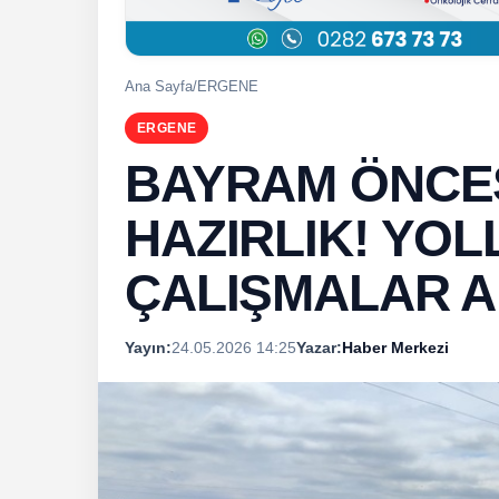
Ana Sayfa
/
ERGENE
ERGENE
BAYRAM ÖNCES
HAZIRLIK! YO
ÇALIŞMALAR A
Yayın:
24.05.2026 14:25
Yazar:
Haber Merkezi