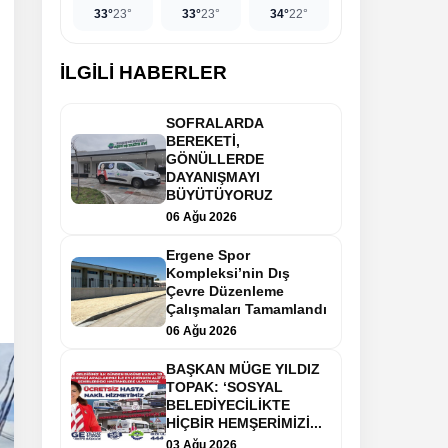
33°
23°
33°
23°
34°
22°
İLGİLİ HABERLER
SOFRALARDA
BEREKETİ,
GÖNÜLLERDE
DAYANIŞMAYI
BÜYÜTÜYORUZ
06 Ağu 2026
Ergene Spor
Kompleksi’nin Dış
Çevre Düzenleme
Çalışmaları Tamamlandı
06 Ağu 2026
BAŞKAN MÜGE YILDIZ
TOPAK: ‘SOSYAL
BELEDİYECİLİKTE
HİÇBİR HEMŞERİMİZİ...
03 Ağu 2026