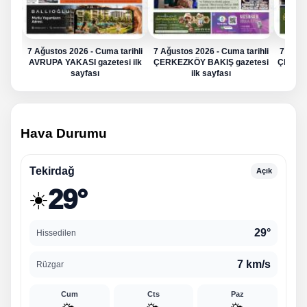
7 Ağustos 2026 - Cuma tarihli
7 Ağustos 2026 - Cuma tarihli
7 Ağus
AVRUPA YAKASI gazetesi ilk
ÇERKEZKÖY BAKIŞ gazetesi
ÇERKE
sayfası
ilk sayfası
Hava Durumu
Tekirdağ
Açık
29°
☀️
29°
Hissedilen
7 km/s
Rüzgar
Cum
Cts
Paz