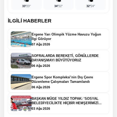
🌤️
🌤️
🌤️
33°
23°
34°
22°
32°
24°
İLGİLİ HABERLER
Ergene Yarı Olimpik Yüzme Havuzu Yoğun
İlgi Görüyor
07 Ağu 2026
SOFRALARDA BEREKETİ, GÖNÜLLERDE
DAYANIŞMAYI BÜYÜTÜYORUZ
06 Ağu 2026
Ergene Spor Kompleksi’nin Dış Çevre
Düzenleme Çalışmaları Tamamlandı
06 Ağu 2026
BAŞKAN MÜGE YILDIZ TOPAK: ‘SOSYAL
BELEDİYECİLİKTE HİÇBİR HEMŞERİMİZİ...
03 Ağu 2026