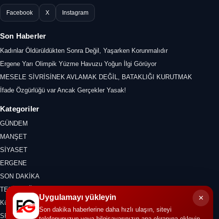
Facebook
X
Instagram
Son Haberler
Kadınlar Öldürüldükten Sonra Değil, Yaşarken Korunmalıdır
Ergene Yarı Olimpik Yüzme Havuzu Yoğun İlgi Görüyor
MESELE SİVRİSİNEK AVLAMAK DEĞİL, BATAKLIĞI KURUTMAK
İfade Özgürlüğü var Ancak Gerçekler Yasak!
Kategoriler
GÜNDEM
MANŞET
SİYASET
ERGENE
SON DAKİKA
TEKİRDAĞ
×
Uygulamayı yükleyin
Kültür Sanat
Son dakika haberlerine daha hızlı ulaşın, siteyi
SPOR
telefonunuzun veya bilgisayarınızın ana ekranına ekleyin.